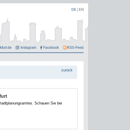
DE
|
EN
kfurt.de
Instagram
Facebook
RSS-Feed
zurück
furt
 Stadtplanungsamtes. Schauen Sie bei