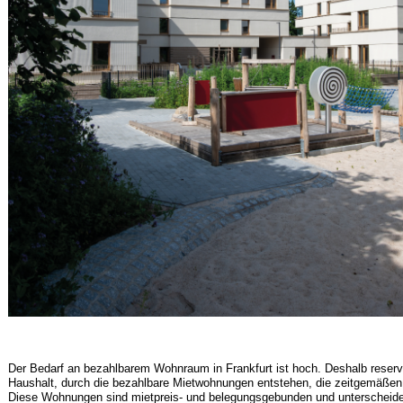
Der Bedarf an bezahlbarem Wohnraum in Frankfurt ist hoch. Deshalb reservier
Haushalt, durch die bezahlbare Mietwohnungen entstehen, die zeitgemäßen
Diese Wohnungen sind mietpreis- und belegungsgebunden und unterscheiden