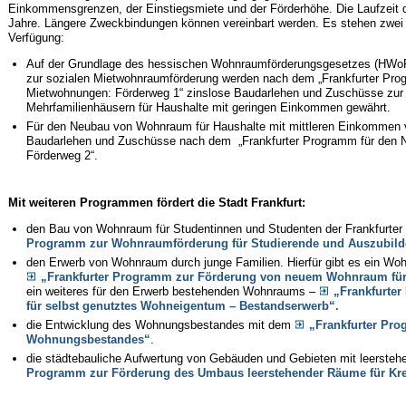
Einkommensgrenzen, der Einstiegsmiete und der Förderhöhe. Die Laufzeit d
Jahre. Längere Zweckbindungen können vereinbart werden. Es stehen zwei 
Verfügung:
Auf der Grundlage des hessischen Wohnraumförderungsgesetzes (HWoFG
zur sozialen Mietwohnraumförderung werden nach dem „Frankfurter Pro
Mietwohnungen: Förderweg 1“ zinslose Baudarlehen und Zuschüsse zur
Mehrfamilienhäusern für Haushalte mit geringen Einkommen gewährt.
Für den Neubau von Wohnraum für Haushalte mit mittleren Einkommen ver
Baudarlehen und Zuschüsse nach dem „Frankfurter Programm für den 
Förderweg 2“.
Mit weiteren Programmen fördert die Stadt Frankfurt:
den Bau von Wohnraum für Studentinnen und Studenten der Frankfurte
Programm zur Wohnraumförderung für Studierende und Auszubild
den Erwerb von Wohnraum durch junge Familien. Hierfür gibt es ein 
„Frankfurter Programm zur Förderung von neuem Wohnraum für
ein weiteres für den Erwerb bestehenden Wohnraums –
„Frankfurte
für selbst genutztes Wohneigentum – Bestandserwerb“.
die Entwicklung des Wohnungsbestandes mit dem
„Frankfurter Pr
Wohnungsbestandes“
.
die städtebauliche Aufwertung von Gebäuden und Gebieten mit leerst
Programm zur Förderung des Umbaus leerstehender Räume für Kre