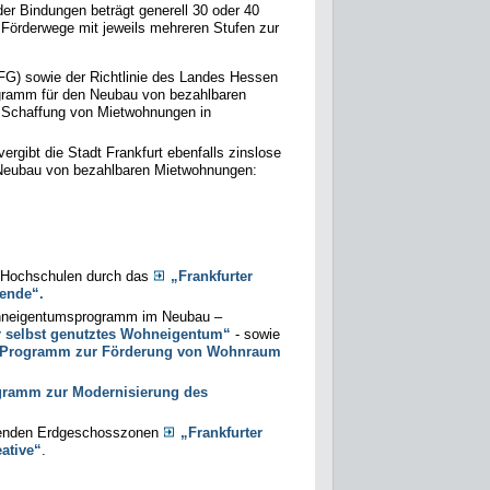
er Bindungen beträgt generell 30 oder 40
Förderwege mit jeweils mehreren Stufen zur
) sowie der Richtlinie des Landes Hessen
gramm für den Neubau von bezahlbaren
 Schaffung von Mietwohnungen in
gibt die Stadt Frankfurt ebenfalls zinslose
Neubau von bezahlbaren Mietwohnungen:
r Hochschulen durch das
„Frankfurter
ende“.
Wohneigentumsprogramm im Neubau –
 selbst genutztes Wohneigentum“
- sowie
r Programm zur Förderung von Wohnraum
ogramm zur Modernisierung des
ehenden Erdgeschosszonen
„Frankfurter
ative“
.