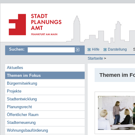
Suchen:
Hilfe
Darstellung
S
Startseite
>
Aktuelles
Themen im F
Themen im Fokus
Bürgermitwirkung
Projekte
Stadtentwicklung
Planungsrecht
Öffentlicher Raum
Stadterneuerung
Wohnungsbauförderung