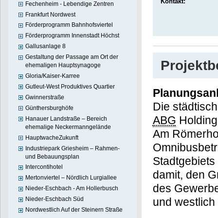
Kontakt:
Fechenheim - Lebendige Zentren
Frankfurt Nordwest
Förderprogramm Bahnhofsviertel
Förderprogramm Innenstadt Höchst
Gallusanlage 8
Gestaltung der Passage am Ort der
Projekt
ehemaligen Hauptsynagoge
Gloria/Kaiser-Karree
Gutleut-West Produktives Quartier
Planungsan
Gwinnerstraße
Die städtis
Günthersburghöfe
ABG
Holding 
Hanauer Landstraße – Bereich
ehemalige Neckermanngelände
Am Römerhof 
HauptwacheZukunft
Omnibusbetri
Industriepark Griesheim – Rahmen-
und Bebauungsplan
Stadtgebiets 
Intercontihotel
damit, den G
Mertonviertel – Nördlich Lurgiallee
des Gewerbe
Nieder-Eschbach - Am Hollerbusch
Nieder-Eschbach Süd
und westlich
Nordwestlich Auf der Steinern Straße