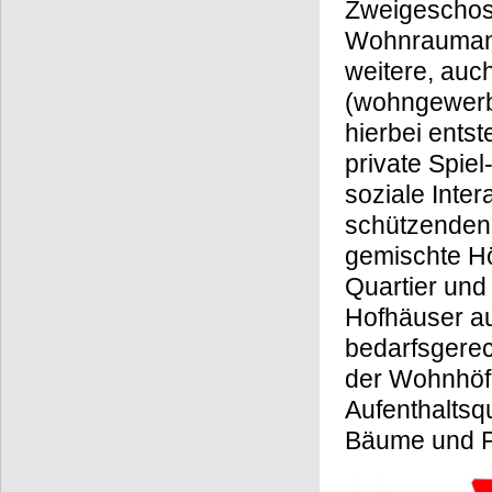
Zweigeschos
Wohnraumange
weitere, auc
(wohngewerbl
hierbei ents
private Spie
soziale Inte
schützenden
gemischte Hö
Quartier und
Hofhäuser au
bedarfsgere
der Wohnhöfe
Aufenthaltsqu
Bäume und Pf