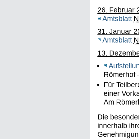
26. Februar 
Amtsblatt
N
31. Januar 2
Amtsblatt
N
13. Dezembe
Aufstell
Römerhof –
Für Teilbe
einer Vork
Am Römerh
Die besonder
innerhalb ih
Genehmigungs