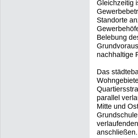
Gleichzeitig 
Gewerbebetri
Standorte anz
Gewerbehöfen
Belebung des
Grundvoraus
nachhaltige 
Das städteba
Wohngebiete 
Quartiersstr
parallel ver
Mitte und Os
Grundschule 
verlaufenden
anschließen.