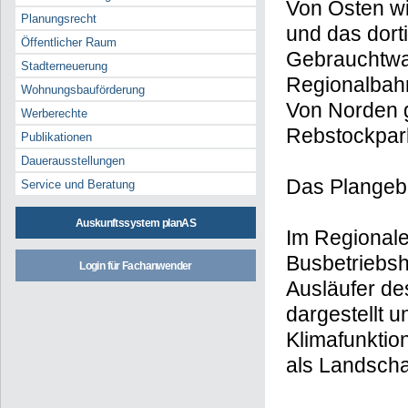
Von Osten wi
Planungsrecht
und das dor
Öffentlicher Raum
Gebrauchtwag
Stadterneuerung
Regionalbah
Wohnungsbauförderung
Von Norden 
Werberechte
Rebstockpark
Publikationen
Dauerausstellungen
Das Plangebi
Service und Beratung
Auskunftssystem planAS
Im Regionale
Busbetriebsh
Login für Fachanwender
Ausläufer de
dargestellt 
Klimafunktio
als Landschaf