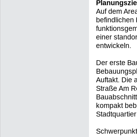
Planungszie
Auf dem Area
befindlichen 
funktionsgemi
einer stando
entwickeln.
Der erste Ba
Bebauungsp
Auftakt. Die 
Straße Am Rö
Bauabschnitt
kompakt beba
Stadtquartier
Schwerpunkt 