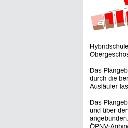
Hybridschule
Obergescho
Das Plangebi
durch die be
Ausläufer fa
Das Plangebi
und über den
angebunden. 
ÖPNV
-Anbin