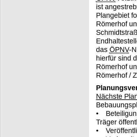
ist angestreb
Plangebiet f
Römerhof und
Schmidtstra
Endhaltestell
das
ÖPNV
-N
hierfür sind
Römerhof un
Römerhof / 
Planungsver
Nächste Plan
Bebauungspla
• Beteiligun
Träger öffent
• Veröffent