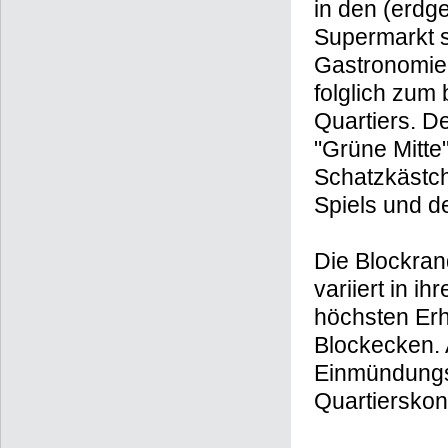
in den (erdg
Supermarkt s
Gastronomieb
folglich zum
Quartiers. De
"Grüne Mitte"
Schatzkästch
Spiels und 
Die Blockran
variiert in 
höchsten Erh
Blockecken. 
Einmündungs
Quartierskon