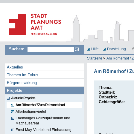
Suchen:
Hilfe
Darstellung
S
Startseite
>
Am Römerhof / 
Aktuelles
Am Römerhof / Z
Themen im Fokus
Bürgermitwirkung
Thema:
Projekte
Stadtteil:
Ortbezirk:
Aktuelle Projekte
Gebietsgröße:
Am Römerhof / Zum Rebstockbad
Allerheiligenviertel
Ehemaliges Polizeipräsidium und
Matthäusareal
Ernst-May-Viertel und Einhausung