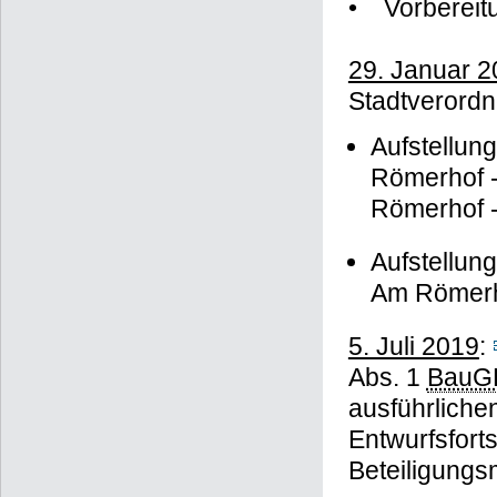
• Vorbereitu
29. Januar 
Stadtverord
Aufstellun
Römerhof -
Römerhof -
Aufstellun
Am Römerhof
5. Juli 2019
:
Abs. 1
BauG
ausführliche
Entwurfsforts
Beteiligung