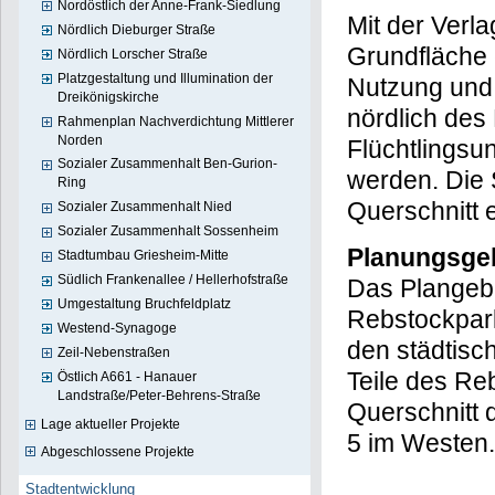
Nordöstlich der Anne-Frank-Siedlung
Mit der Ver
Nördlich Dieburger Straße
Grundfläche 
Nördlich Lorscher Straße
Platzgestaltung und Illumination der
Nutzung und 
Dreikönigskirche
nördlich des
Rahmenplan Nachverdichtung Mittlerer
Norden
Flüchtlingsu
Sozialer Zusammenhalt Ben-Gurion-
werden. Die 
Ring
Querschnitt 
Sozialer Zusammenhalt Nied
Sozialer Zusammenhalt Sossenheim
Planungsge
Stadtumbau Griesheim-Mitte
Südlich Frankenallee / Hellerhofstraße
Das Plangebi
Umgestaltung Bruchfeldplatz
Rebstockpark
Westend-Synagoge
den städtisc
Zeil-Nebenstraßen
Teile des Re
Östlich A661 - Hanauer
Landstraße/Peter-Behrens-Straße
Querschnitt 
Lage aktueller Projekte
5 im Westen.
Abgeschlossene Projekte
Stadtentwicklung