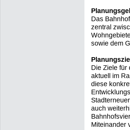
Planungsge
Das Bahnhofs
zentral zwis
Wohngebiete
sowie dem Gu
Planungszie
Die Ziele fü
aktuell im R
diese konkre
Entwicklungs
Stadterneue
auch weiterhi
Bahnhofsvier
Miteinander 