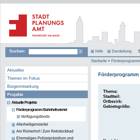
Suchen:
Hilfe
Darstellung
S
Startseite
>
Förderprogramm 
Aktuelles
Förderprogramm 
Themen im Fokus
Bürgermitwirkung
Thema:
Projekte
Stadtteil:
Ortbezirk:
Aktuelle Projekte
Gebietsgröße:
Förderprogramm Bahnhofsviertel
Verfügungsfonds
Allerheiligenviertel
Am Römerhof / Zum Rebstockbad
Ehemaliges Polizeipräsidium und