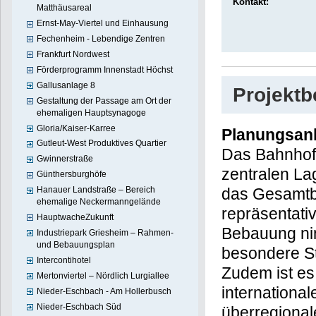
Kontakt:
Matthäusareal
Ernst-May-Viertel und Einhausung
Fechenheim - Lebendige Zentren
Frankfurt Nordwest
Förderprogramm Innenstadt Höchst
Gallusanlage 8
Projekt
Gestaltung der Passage am Ort der
ehemaligen Hauptsynagoge
Gloria/Kaiser-Karree
Planungsan
Gutleut-West Produktives Quartier
Das Bahnhofs
Gwinnerstraße
zentralen La
Günthersburghöfe
Hanauer Landstraße – Bereich
das Gesamtbi
ehemalige Neckermanngelände
repräsentati
HauptwacheZukunft
Bebauung nim
Industriepark Griesheim – Rahmen-
und Bebauungsplan
besondere Ste
Intercontihotel
Zudem ist es
Mertonviertel – Nördlich Lurgiallee
international
Nieder-Eschbach - Am Hollerbusch
Nieder-Eschbach Süd
überregional