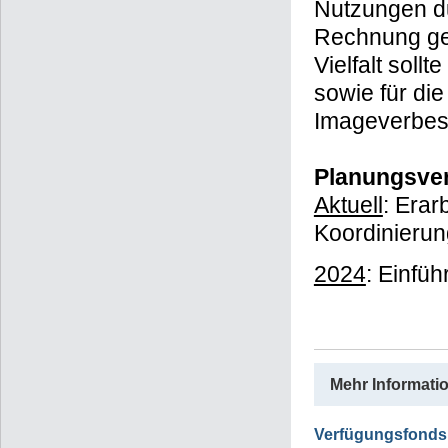
Nutzungen du
Rechnung get
Vielfalt soll
sowie für di
Imageverbes
Planungsver
Aktuell
: Erar
Koordinieru
2024
: Einfü
Mehr Informati
Verfügungsfonds