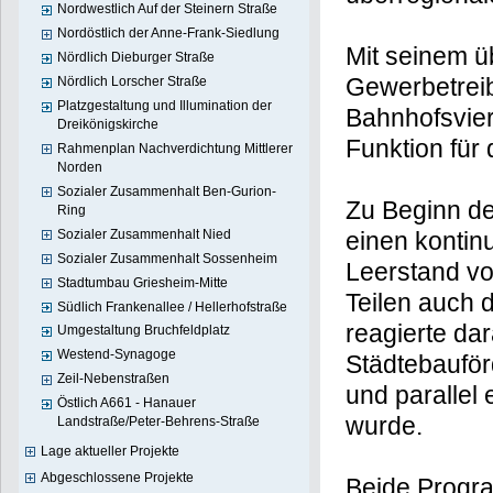
Nordwestlich Auf der Steinern Straße
Nordöstlich der Anne-Frank-Siedlung
Mit seinem ü
Nördlich Dieburger Straße
Gewerbetreib
Nördlich Lorscher Straße
Platzgestaltung und Illumination der
Bahnhofsvier
Dreikönigskirche
Funktion für
Rahmenplan Nachverdichtung Mittlerer
Norden
Sozialer Zusammenhalt Ben-Gurion-
Zu Beginn de
Ring
Sozialer Zusammenhalt Nied
einen kontin
Sozialer Zusammenhalt Sossenheim
Leerstand v
Stadtumbau Griesheim-Mitte
Teilen auch 
Südlich Frankenallee / Hellerhofstraße
reagierte da
Umgestaltung Bruchfeldplatz
Westend-Synagoge
Städtebaufö
Zeil-Nebenstraßen
und parallel
Östlich A661 - Hanauer
wurde.
Landstraße/Peter-Behrens-Straße
Lage aktueller Projekte
Abgeschlossene Projekte
Beide Progra