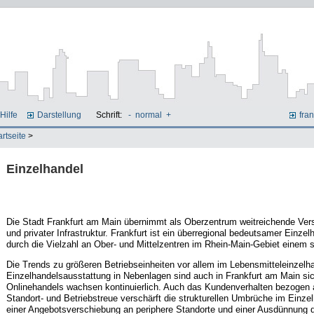
Hilfe
Darstellung
Schrift:
-
normal
+
fran
artseite
>
Einzelhandel
Die Stadt Frankfurt am Main übernimmt als Oberzentrum weitreichende Vers
und privater Infrastruktur. Frankfurt ist ein überregional bedeutsamer Einzelh
durch die Vielzahl an Ober- und Mittelzentren im Rhein-Main-Gebiet einem 
Die Trends zu größeren Betriebseinheiten vor allem im Lebensmitteleinzel
Einzelhandelsausstattung in Nebenlagen sind auch in Frankfurt am Main si
Onlinehandels wachsen kontinuierlich. Auch das Kundenverhalten bezogen a
Standort- und Betriebstreue verschärft die strukturellen Umbrüche im Einzel
einer Angebotsverschiebung an periphere Standorte und einer Ausdünnung 