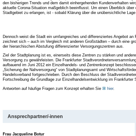
den bisherigen Trends und dem damit einhergehenden Kundenverhalten wird
aktuelle Corona-Situation maßgeblich beeinflusst. Um einen Überblick über 
Stadtgebiet zu erlangen, ist - sobald Klärung über die unübersichtliche Lage
Dennoch weist die Stadt ein umfangreiches und differenziertes Angebot an
zeichnet sich – auch im Vergleich mit anderen Großstädten – durch eine groß
der hierarchischen Abstufung differenzierter Versorgungszentren aus.
Ziel der Stadtplanung ist es, einerseits diese Zentren zu stärken und ande
Versorgung zu gewährleisten. Die Frankfurter Stadtverordnetenversammlung
aufbauend im Juni 2012 ein
Einzelhandels- und Zentrenkonzept
beschlosse
„Sicherung der Nahversorgung“ von Stadtplanungsamt und Wirtschaftsförd
Handelsverband fortgeschrieben. Durch den Beschluss der Stadtverordnete
Fortschreibung die Grundlage zur Einzelhandelsentwicklung im Frankfurter
Antworten auf häufige Fragen zum Konzept erhalten Sie
hier
.
Ansprechpartner/-innen
Frau Jacqueline Botur