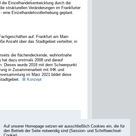
 die Einzelhandelsentwicklung durch die
die strukturellen Veränderungen im Frankfurter
 - eine Einzelhandelsvollerhebung geplant.
 Fachgeschäften auf. Frankfurt am Main
e Anzahl über das Stadtgebiet verteilter, in
rerseits die flächendeckende, wohnortnahe
 hat dazu erstmals 2008 und darauf
n. Dieses wurde 2018 mit dem Schwerpunkt
erung in Zusammenarbeit mit IHK und
nversammlung im März 2021 bildet diese
 Stadtgebiet.
Konzept
Auf unserer Homepage setzen wir ausschließlich Cookies ein, die für
den Betrieb der Seite notwendig sind (Session- und Schriftwechsel-
Cookie).