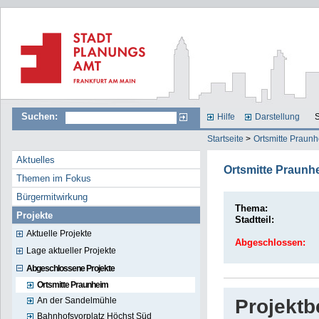
Suchen:
Hilfe
Darstellung
S
Startseite
>
Ortsmitte Praun
Aktuelles
Ortsmitte Praunh
Themen im Fokus
Bürgermitwirkung
Thema:
Projekte
Stadtteil:
Aktuelle Projekte
Abgeschlossen:
Lage aktueller Projekte
Abgeschlossene Projekte
Ortsmitte Praunheim
An der Sandelmühle
Projekt
Bahnhofsvorplatz Höchst Süd