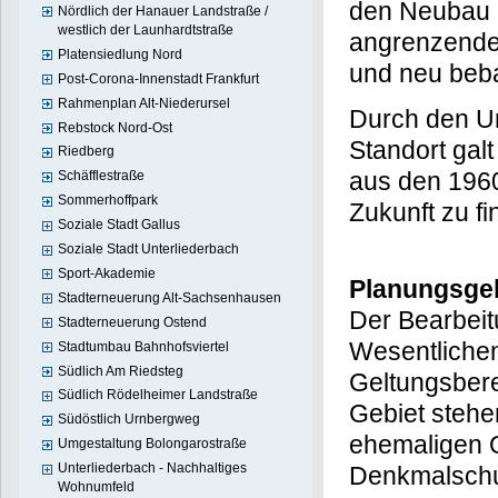
den Neubau e
Nördlich der Hanauer Landstraße /
westlich der Launhardtstraße
angrenzende
Platensiedlung Nord
und neu beba
Post-Corona-Innenstadt Frankfurt
Rahmenplan Alt-Niederursel
Durch den U
Rebstock Nord-Ost
Standort gal
Riedberg
aus den 1960
Schäfflestraße
Sommerhoffpark
Zukunft zu fi
Soziale Stadt Gallus
Soziale Stadt Unterliederbach
Sport-Akademie
Planungsge
Stadterneuerung Alt-Sachsenhausen
Der Bearbeit
Stadterneuerung Ostend
Wesentlichen
Stadtumbau Bahnhofsviertel
Südlich Am Riedsteg
Geltungsber
Südlich Rödelheimer Landstraße
Gebiet stehe
Südöstlich Urnbergweg
ehemaligen O
Umgestaltung Bolongarostraße
Unterliederbach - Nachhaltiges
Denkmalschu
Wohnumfeld