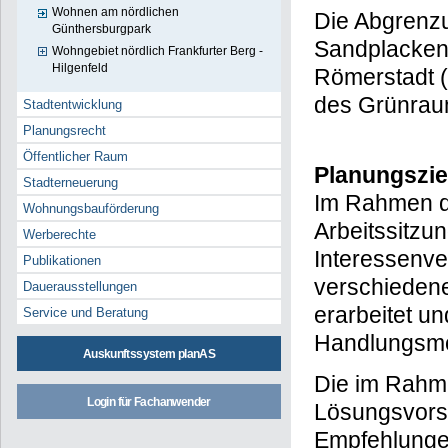
Wohnen am nördlichen
Die Abgrenzu
Günthersburgpark
Sandplackens
Wohngebiet nördlich Frankfurter Berg -
Hilgenfeld
Römerstadt (
des Grünraum
Stadtentwicklung
Planungsrecht
Öffentlicher Raum
Planungszie
Stadterneuerung
Im Rahmen de
Wohnungsbauförderung
Arbeitssitzu
Werberechte
Interessenve
Publikationen
verschieden
Dauerausstellungen
erarbeitet u
Service und Beratung
Handlungsmög
Auskunftssystem planAS
Die im Rahm
Login für Fachanwender
Lösungsvors
Empfehlungen