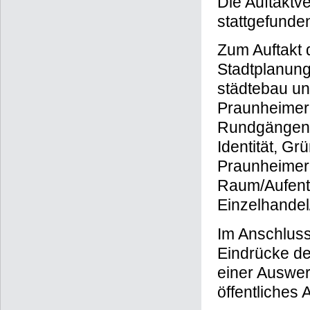
Die Auftaktv
stattgefunde
Zum Auftakt 
Stadtplanun
städtebau un
Praunheimer
Rundgängen 
Identität, G
Praunheimer 
Raum/Aufenth
Einzelhandel
Im Anschlus
Eindrücke de
einer Auswer
öffentliches 