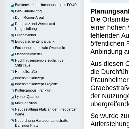
Bankenviertel - Hochhausprojekt FOUR
Planungsan
Ben-Gurion-Ring
Dom-Römer-Areal
Die Ortsmitt
Domplatz und Weckmarkt -
einer hohen 
Umgestaltung
fehlenden Auf
Europaviertel
Europäische Zentralbank
öffentlichen
Fechenheim - Lokale Ökonomie
Anbindung a
Fischerfeldviertel
Hochhausensemble südlich der
Aus diesen G
Stiftstraße
die Durchfüh
Honsellstraße
Innenstadtkonzept
Praunheimer 
Innenstadtkonzept-Projekte
Graebestraß
Kulturcampus Frankfurt
der Nutzunge
Lyoner Quartier
übergreifend
MainTor-Areal
Neugestaltung Platz an der Friedberger
So wurde zum
Warte
Neuordnung Hanauer Landstraße -
Auferstehung
Danziger Platz