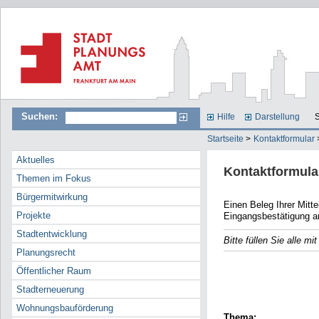
Suchen:
Hilfe
Darstellung
S
Startseite
>
Kontaktformular
Aktuelles
Kontaktformula
Themen im Fokus
Bürgermitwirkung
Einen Beleg Ihrer Mitteilun
Projekte
Eingangsbestätigung a
Stadtentwicklung
Bitte füllen Sie alle m
Planungsrecht
E-Mail
Öffentlicher Raum
Name
Stadterneuerung
Wohnungsbauförderung
Thema: