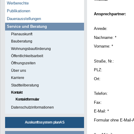
Werberechte
Publikationen
Ansprechpartner:
Dauerausstellungen
Service und Beratung
Anrede:
Planauskunft
Nachname: *
Bauberatung
Vorname: *
Wohnungsbauförderung
Öffentlichkeitsarbeit
Straße, Nr.:
Öffnungszeiten
PLZ:
Über uns
Karriere
Ort:
Stadtteilberatung
Kontakt
Telefon:
Kontaktformular
Fax:
Datenschutzinformationen
E-Mail: *
Formular ohne E-Mail-
Auskunftssystem planAS