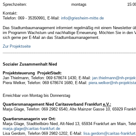
Sprechzeiten:
montags
15:0
Kontakt:
Telefon: 069 - 35350991, E-Mail:
info@griesheim-mitte.de
Das Stadtumbaumanagement informiert regelmäßig mit einem Newsletter übe
im Programm Wachstum und nachhaltige Erneuerung. Möchten Sie in den V
sich gerne per E-Mail an das Stadtumbaumanagement.
Zur Projektseite
______________________________________________________________
Sozialer Zusammenhalt Nied
Projektsteuerung
ProjektStadt:
Jan Thielmann, Telefon: 069 678674 1430, E-Mail:
jan.thielmann@nh-projek
Piera Welker, Telefon: 069 678674 1680, E-Mail:
piera.welker@nh-projektsta
Erreichbar von Montag bis Donnerstag
Quartiersmanagement Nied
Caritasverband Frankfurt
e.V.:
Marja Glage, Telefon: 069 2982 6540, Alte Mainzer Gasse 10, 65929 Frankf
Quartiersmanagerin vor Ort:
Marja Glage, Stadtteilbüro Nied, Alt-Nied 13, 65934 Frankfurt am Main, Tele
marja.glage@caritas-frankfurt.de
Lisa Gerdom, Telefon 069 2982-1202, E-Mail:
lisa.gerdom@caritas-frankfurt