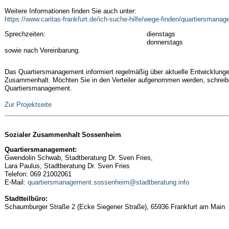
Weitere Informationen finden Sie auch unter:
https://www.caritas-frankfurt.de/ich-suche-hilfe/wege-finden/quartiersman
Sprechzeiten:
dienstags
donnerstags
sowie nach Vereinbarung.
Das Quartiersmanagement informiert regelmäßig über aktuelle Entwicklung
Zusammenhalt. Möchten Sie in den Verteiler aufgenommen werden, schreibe
Quartiersmanagement.
Zur Projektseite
______________________________________________________________
Sozialer Zusammenhalt Sossenheim
Quartiersmanagement:
Gwendolin Schwab, Stadtberatung Dr. Sven Fries,
Lara Paulus, Stadtberatung Dr. Sven Fries
Telefon: 069 21002061
E-Mail:
quartiersmanagement.sossenheim@stadtberatung.info
Stadtteilbüro:
Schaumburger Straße 2 (Ecke Siegener Straße), 65936 Frankfurt am Main