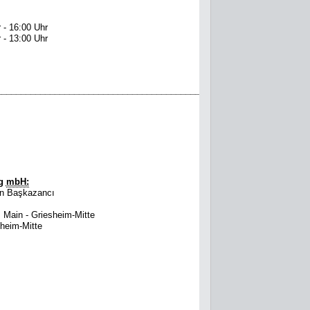
 - 16:00 Uhr
 - 13:00 Uhr
____________________________________________
ng
mbH:
en Başkazancı
Main - Griesheim-Mitte
heim-Mitte