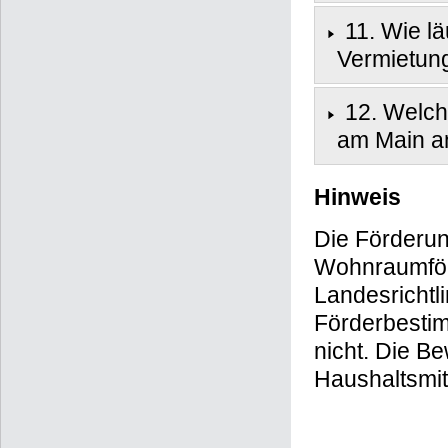
11. Wie lä
Vermietun
12. Welch
am Main a
Hinweis
Die Förderun
Wohnraumför
Landesrichtl
Förderbesti
nicht. Die B
Haushaltsmitt