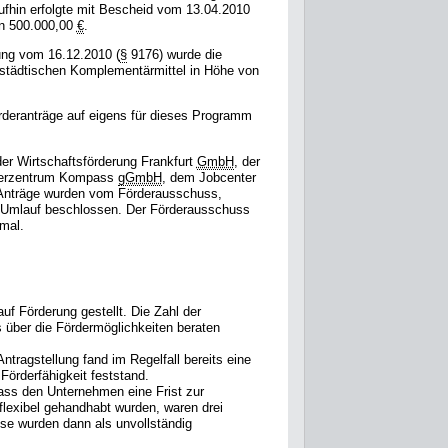
ufhin erfolgte mit Bescheid vom 13.04.2010
on 500.000,00
€
.
ng vom 16.12.2010 (
§
9176) wurde die
r städtischen Komplementärmittel in Höhe von
rderanträge auf eigens für dieses Programm
er Wirtschaftsförderung Frankfurt
GmbH
, der
derzentrum Kompass
gGmbH
, dem Jobcenter
 Anträge wurden vom Förderausschuss,
r Umlauf beschlossen. Der Förderausschuss
mal.
f Förderung gestellt. Die Zahl der
s über die Fördermöglichkeiten beraten
ntragstellung fand im Regelfall bereits eine
Förderfähigkeit feststand.
dass den Unternehmen eine Frist zur
flexibel gehandhabt wurden, waren drei
ese wurden dann als unvollständig