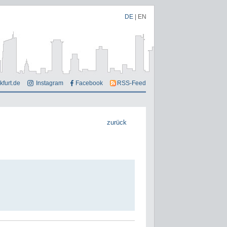
DE
|
EN
kfurt.de
Instagram
Facebook
RSS-Feed
zurück