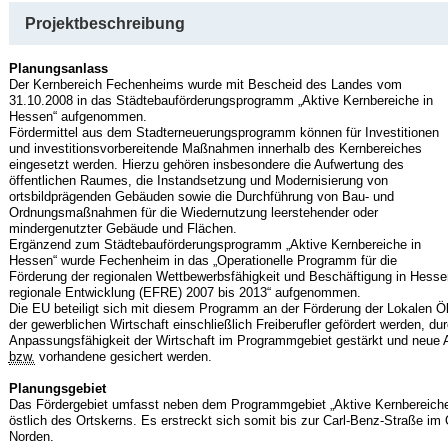
Projektbeschreibung
Planungsanlass
Der Kernbereich Fechenheims wurde mit Bescheid des Landes vom
31.10.2008 in das Städtebauförderungsprogramm „Aktive Kernbereiche in
Hessen“ aufgenommen.
Fördermittel aus dem Stadterneuerungsprogramm können für Investitionen
und investitionsvorbereitende Maßnahmen innerhalb des Kernbereiches
eingesetzt werden. Hierzu gehören insbesondere die Aufwertung des
öffentlichen Raumes, die Instandsetzung und Modernisierung von
ortsbildprägenden Gebäuden sowie die Durchführung von Bau- und
Ordnungsmaßnahmen für die Wiedernutzung leerstehender oder
mindergenutzter Gebäude und Flächen.
Ergänzend zum Städtebauförderungsprogramm „Aktive Kernbereiche in
Hessen“ wurde Fechenheim in das „Operationelle Programm für die
Förderung der regionalen Wettbewerbsfähigkeit und Beschäftigung in Hesse
regionale Entwicklung (EFRE) 2007 bis 2013“ aufgenommen.
Die EU beteiligt sich mit diesem Programm an der Förderung der Lokalen
der gewerblichen Wirtschaft einschließlich Freiberufler gefördert werden, d
Anpassungsfähigkeit der Wirtschaft im Programmgebiet gestärkt und neue A
bzw.
vorhandene gesichert werden.
Planungsgebiet
Das Fördergebiet umfasst neben dem Programmgebiet „Aktive Kernbereiche
östlich des Ortskerns. Es erstreckt sich somit bis zur Carl-Benz-Straße im 
Norden.