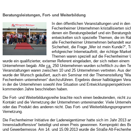
Beratungsleistungen, Fort- und Weiterbildung
In den öffentlichen Veranstaltungen und in den
Fechenheimer Unternehmen kristallisierten si
denen ein Beratungsbedarf und ein Beratungsb
entwickelten sich spezielle Themen, die im Ra
alle Fechenheimer Unternehmen behandelt wu
Sicherheit, die Frage „Wer ist mein Kunde?“, T
erfolgreicher Internetauftritt, der richtige Mar
Themen waren speziell auf die Fechenheimer
wurde ein qualifizierter, externer Referent eingeladen, der sich neben eine
Unternehmen begab. Alle
ca.
250 Unternehmen wurden schriftlich zu den Ter
Veranstaltungen waren zwischen 10 und 25 Unternehmen vertreten. Aus de
wurde der Wunsch geäußert, auch ein Seminar mit der Themenstellung “W
Fechenheim unternehmen“ durchzuführen. Ergebnis dieser halbtägigen Vera
in der die Unternehmen sowohl ihre Situation und Entwicklungsperspektiven, 
kommenden Jahre beschrieben haben.
Die Fort- und Weiterbildungsreihe brachte noch einen bedeutenden, nicht z
Kontakt und die Vernetzung der Unternehmen untereinander. Viele Unterne
oder das Produkt des anderen nicht. Das Fort- und Weiterbildungsprogramm b
Vernetzung.
Die Fechenheimer Initiative der Ladeneigentümer hatte sich im Jahr 2013 a
Innenstadtoffensive“ beteiligt und einen Preis gewonnen. Kernprojekt des B
und Gewerbemesse. Am 14. und 15.09.2013 wurde die Straße Alt-Fechenheim