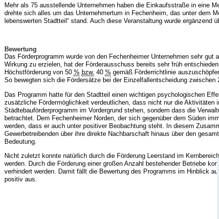
Mehr als 75 ausstellende Unternehmen haben die Einkaufsstraße in eine M
drehte sich alles um das Unternehmertum in Fechenheim, das unter dem Mott
lebenswerten Stadtteil“ stand. Auch diese Veranstaltung wurde ergänzend 
Bewertung
Das Förderprogramm wurde von den Fechenheimer Unternehmen sehr gut a
Wirkung zu erzielen, hat der Förderausschuss bereits sehr früh entschieden, 
Höchstförderung von 50
%
bzw.
40
%
gemäß Förderrichtlinie auszuschöpfe
So bewegten sich die Fördersätze bei der Einzelfallentscheidung zwischen
Das Programm hatte für den Stadtteil einen wichtigen psychologischen Effe
zusätzliche Fördermöglichkeit verdeutlichen, dass nicht nur die Aktivitäten
Städtebauförderprogramm im Vordergrund stehen, sondern dass die Verwalt
betrachtet. Dem Fechenheimer Norden, der sich gegenüber dem Süden immer
werden, dass er auch unter positiver Beobachtung steht. In diesem Zusam
Gewerbetreibenden über ihre direkte Nachbarschaft hinaus über den gesamte
Bedeutung.
Nicht zuletzt konnte natürlich durch die Förderung Leerstand im Kernbereic
werden. Durch die Förderung einer großen Anzahl bestehender Betriebe kon
verhindert werden. Damit fällt die Bewertung des Programms im Hinblick auf
positiv aus.