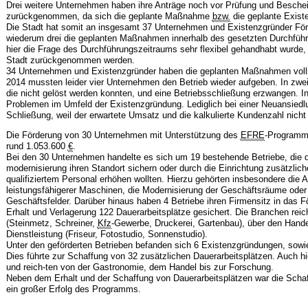
Drei weitere Unternehmen haben ihre Anträge noch vor Prüfung und Beschei
zurückgenommen, da sich die geplante Maßnahme
bzw.
die geplante Existe
Die Stadt hat somit an insgesamt 37 Unternehmen und Existenzgründer För
wiederum drei die geplanten Maßnahmen innerhalb des gesetzten Durchfüh
hier die Frage des Durchführungszeitraums sehr flexibel gehandhabt wurde,
Stadt zurückgenommen werden.
34 Unternehmen und Existenzgründer haben die geplanten Maßnahmen volls
2014 mussten leider vier Unternehmen den Betrieb wieder aufgeben. In zwei 
die nicht gelöst werden konnten, und eine Betriebsschließung erzwangen. In
Problemen im Umfeld der Existenzgründung. Lediglich bei einer Neuansiedl
Schließung, weil der erwartete Umsatz und die kalkulierte Kundenzahl nicht
Die Förderung von 30 Unternehmen mit Unterstützung des
EFRE
-Programms
rund 1.053.600
€
.
Bei den 30 Unternehmen handelte es sich um 19 bestehende Betriebe, die d
modernisierung ihren Standort sichern oder durch die Einrichtung zusätzli
qualifiziertem Personal erhöhen wollten. Hierzu gehörten insbesondere die 
leistungsfähigerer Maschinen, die Modernisierung der Geschäftsräume oder 
Geschäftsfelder. Darüber hinaus haben 4 Betriebe ihren Firmensitz in das F
Erhalt und Verlagerung 122 Dauerarbeitsplätze gesichert. Die Branchen re
(Steinmetz, Schreiner,
Kfz
-Gewerbe, Druckerei, Gartenbau), über den Hande
Dienstleistung (Friseur, Fotostudio, Sonnenstudio).
Unter den geförderten Betrieben befanden sich 6 Existenzgründungen, sowie 
Dies führte zur Schaffung von 32 zusätzlichen Dauerarbeitsplätzen. Auch hi
und reich-ten von der Gastronomie, dem Handel bis zur Forschung.
Neben dem Erhalt und der Schaffung von Dauerarbeitsplätzen war die Scha
ein großer Erfolg des Programms.