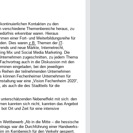
 kontinuierlichen Kontakten zu den
ch verschiedene Themenbereiche heraus, zu
edürfnis erkennbar waren. Hieraus
hmen einer Fort- und Weiterbildungsreihe für
rden. Dies waren
z.B.
Themen der
IT
-
rends und neue Märkte, Internetrecht,
keting Mix und Social Media Marketing. Die
 Unternehmen zugeschnitten, zu jedem Thema
m Fachvortrag auch in die Diskussion mit den
minen eingeladen, bei den jeweiligen
n Reihen der teilnehmenden Unternehmen
as können Fechenheimer Unternehmen für
nstaltung war eine „Vision Fechenheim 2020“,
als auch die des Stadtteils für die
u unterschätzenden Nebeneffekt mit sich: den
hmen kannten sich nicht, kannten das Angebot
ot Ort und Zeit für eine intensive
m Wettbewerb „Ab in die Mitte – die hessische
eitrags war die Durchführung einer Handwerks-
 im Kernbereich für den Verkehr gesperrt.