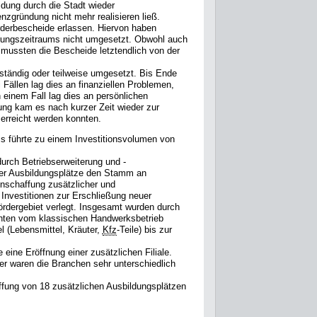
dung durch die Stadt wieder
nzgründung nicht mehr realisieren ließ.
derbescheide erlassen. Hiervon haben
rungszeitraums nicht umgesetzt. Obwohl auch
 mussten die Bescheide letztendlich von der
tändig oder teilweise umgesetzt. Bis Ende
Fällen lag dies an finanziellen Problemen,
 einem Fall lag dies an persönlichen
ung kam es nach kurzer Zeit wieder zur
 erreicht werden konnten.
 führte zu einem Investitionsvolumen von
urch Betriebserweiterung und -
cher Ausbildungsplätze den Stamm an
Anschaffung zusätzlicher und
Investitionen zur Erschließung neuer
ördergebiet verlegt. Insgesamt wurden durch
ichten vom klassischen Handwerksbetrieb
l (Lebensmittel, Kräuter,
Kfz
-Teile) bis zur
eine Eröffnung einer zusätzlichen Filiale.
er waren die Branchen sehr unterschiedlich
ffung von 18 zusätzlichen Ausbildungsplätzen