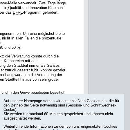
esse-Meile verwandelt. Zwei Tage lange
o „Qualität und Innovation für einen
über das
EFRE
-Programm gefördert.
ngenommen. Um eine möglichst breite
nicht in allen Fällen die prozentuale
n.
 20 und 50
%
.
kt: die Verwaltung konnte durch die
 im Kernbereich mit dem
ung den Stadtteil immer als Ganzes
 zurück gesetzt fühlt, konnte gezeigt
menhang war auch die Vernetzung der
n Stadtteil hinaus von sehr großer
h und in den Gewerbegebieten beseitigt
nte mit Sicherheit auch drohender Leerstand
Auf unserer Homepage setzen wir ausschließlich Cookies ein, die für
 die ursprüngliche Zielsetzung eindeutig
den Betrieb der Seite notwendig sind (Session- und Schriftwechsel-
Cookie).
Seitenanfang
Sie werden für maximal 60 Minuten gespeichert und können nicht
ausgeschaltet werden.
Weiterführende Informationen zu den von uns eingesetzten Cookies