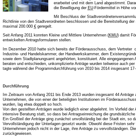
erarbeitet und mit dem Land abgestimmt. Dara
die Bewilligung der
EU
-Fördermittel in Höhe v
Mit Beschluss der Stadtverordnetenversammlu
Richtlinie von den Stadtverordneten beschlossen und die Bereitstellung de
maximal 200.000
€
geregelt.
Seit Anfang 2011 konnten Kleine und Mittlere Unternehmen (
KMU
) damit Fö
entwickelten Antragsformularen stellen.
Im Dezember 2010 hatte sich bereits der Förderausschuss, dem Vertreter d
Industrie- und Handelskammer, der Handwerkskammer, dem Existenzgrün
sowie dem Stadtplanungsamt angehörten, konstituiert. Alle eingegangenen
beraten und entschieden, unkomplizierte Anträge wurden teilweise auch pe
tagte während der Programmdurchführung von 2010 bis 2014 insgesamt 17-
Durchführung
Im Zeitraum von Anfang 2011 bis Ende 2013 wurden insgesamt 44 Anträge au
Unternehmen, die von einer der beteiligten Institutionen im Förderausschus
wurden, lag etwa doppelt so hoch.
Von den gestellten Anträgen wurde lediglich einer abgelehnt. Im Vorfeld der A
intensive Beratung statt, so dass bei Antragseinreichung die grundsätzliche 
Ein Großteil der Anträge ging zunächst unvollständig bei der Stadt ein, so 
Vervollständigung der Unterlagen gesetzt wurde. Obwohl diese Fristen sehr 
Unternehmen jedoch nicht in der Lage, ihre Anträge zu vervollständigen. Di
zurückgewiesen.