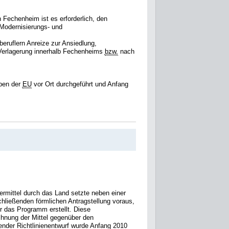
 Fechenheim ist es erforderlich, den
n Modernisierungs- und
eruflern Anreize zur Ansiedlung,
 Verlagerung innerhalb Fechenheims
bzw.
nach
ben der
EU
vor Ort durchgeführt und Anfang
ermittel durch das Land setzte neben einer
hließenden förmlichen Antragstellung voraus,
für das Programm erstellt. Diese
echnung der Mittel gegenüber den
nder Richtlinienentwurf wurde Anfang 2010