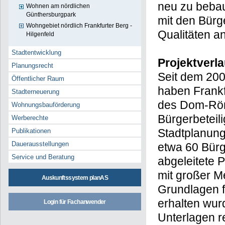
neu zu bebau
Wohnen am nördlichen
Günthersburgpark
mit den Bürg
Wohngebiet nördlich Frankfurter Berg -
Qualitäten a
Hilgenfeld
Stadtentwicklung
Projektverla
Planungsrecht
Seit dem 200
Öffentlicher Raum
haben Frankf
Stadterneuerung
des Dom-Röme
Wohnungsbauförderung
Bürgerbeteili
Werberechte
Stadtplanung
Publikationen
Dauerausstellungen
etwa 60 Bürg
Service und Beratung
abgeleitete
mit großer 
Auskunftssystem planAS
Grundlagen f
erhalten wur
Login für Fachanwender
Unterlagen r