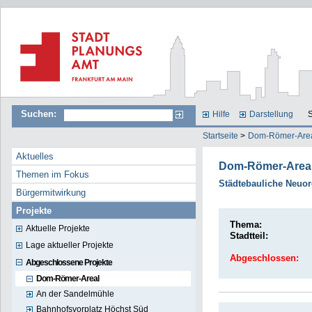
Suchen:
Hilfe
Darstellung
S
Startseite
>
Dom-Römer-Are
Aktuelles
Dom-Römer-Area
Themen im Fokus
Städtebauliche Neuo
Bürgermitwirkung
Projekte
Thema:
Aktuelle Projekte
Stadtteil:
Lage aktueller Projekte
Abgeschlossen:
Abgeschlossene Projekte
Dom-Römer-Areal
An der Sandelmühle
Bahnhofsvorplatz Höchst Süd