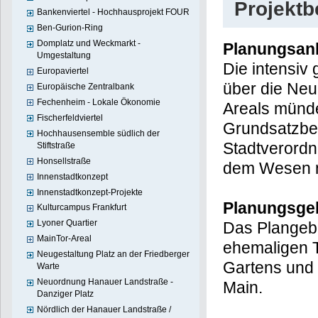
Projekt
Bankenviertel - Hochhausprojekt FOUR
Ben-Gurion-Ring
Domplatz und Weckmarkt -
Planungsan
Umgestaltung
Die intensiv 
Europaviertel
über die Ne
Europäische Zentralbank
Fechenheim - Lokale Ökonomie
Areals münde
Fischerfeldviertel
Grundsatzbe
Hochhausensemble südlich der
Stadtverordn
Stiftstraße
Honsellstraße
dem Wesen n
Innenstadtkonzept
Innenstadtkonzept-Projekte
Planungsge
Kulturcampus Frankfurt
Lyoner Quartier
Das Plangebi
MainTor-Areal
ehemaligen 
Neugestaltung Platz an der Friedberger
Gartens und 
Warte
Neuordnung Hanauer Landstraße -
Main.
Danziger Platz
Nördlich der Hanauer Landstraße /