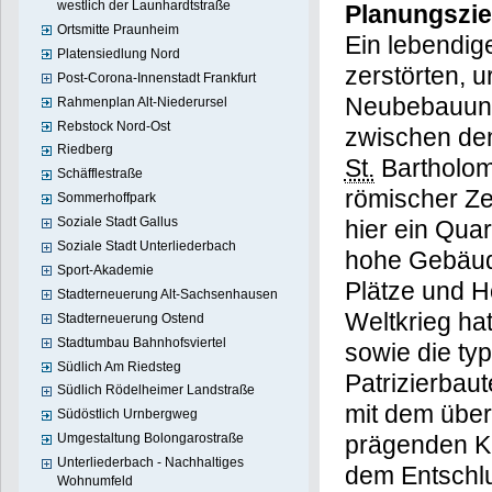
westlich der Launhardtstraße
Planungszie
Ortsmitte Praunheim
Ein lebendig
Platensiedlung Nord
zerstörten, u
Post-Corona-Innenstadt Frankfurt
Neubebauung
Rahmenplan Alt-Niederursel
Rebstock Nord-Ost
zwischen dem
Riedberg
St.
Bartholomä
Schäfflestraße
römischer Ze
Sommerhoffpark
Soziale Stadt Gallus
hier ein Quar
Soziale Stadt Unterliederbach
hohe Gebäude
Sport-Akademie
Plätze und H
Stadterneuerung Alt-Sachsenhausen
Weltkrieg hat
Stadterneuerung Ostend
Stadtumbau Bahnhofsviertel
sowie die ty
Südlich Am Riedsteg
Patrizierbau
Südlich Rödelheimer Landstraße
mit dem über
Südöstlich Urnbergweg
prägenden Kle
Umgestaltung Bolongarostraße
Unterliederbach - Nachhaltiges
dem Entschlu
Wohnumfeld