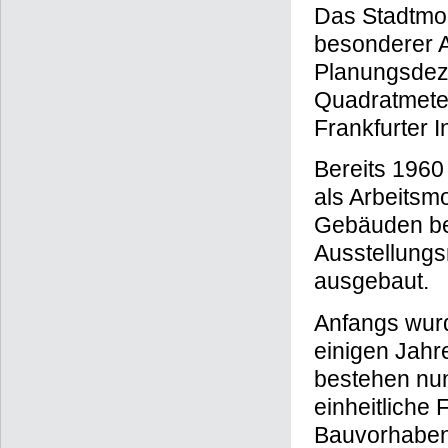
Das Stadtmod
besonderer A
Planungsdeze
Quadratmeter
Frankfurter I
Bereits 1960
als Arbeitsm
Gebäuden be
Ausstellungsm
ausgebaut.
Anfangs wurd
einigen Jahr
bestehen nun
einheitliche 
Bauvorhaben