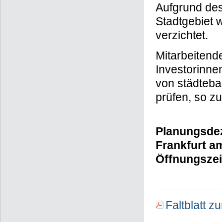
Aufgrund des
Stadtgebiet 
verzichtet.
Mitarbeitend
Investorinne
von städteb
prüfen, so z
Planungsdez
Frankfurt a
Öffnungszei
Faltblatt z