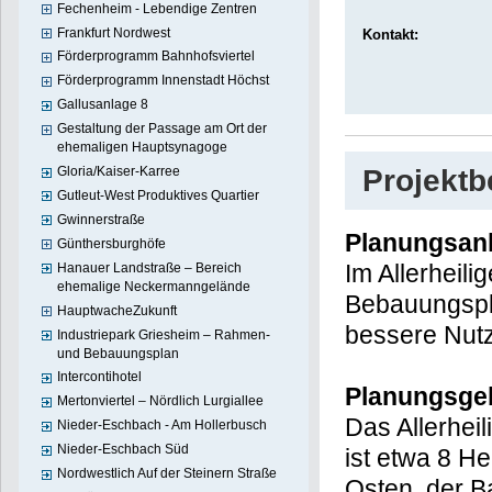
Fechenheim - Lebendige Zentren
Frankfurt Nordwest
Kontakt:
Förderprogramm Bahnhofsviertel
Förderprogramm Innenstadt Höchst
Gallusanlage 8
Gestaltung der Passage am Ort der
ehemaligen Hauptsynagoge
Projekt
Gloria/Kaiser-Karree
Gutleut-West Produktives Quartier
Gwinnerstraße
Planungsan
Günthersburghöfe
Im Allerheil
Hanauer Landstraße – Bereich
ehemalige Neckermanngelände
Bebauungspla
HauptwacheZukunft
bessere Nutz
Industriepark Griesheim – Rahmen-
und Bebauungsplan
Intercontihotel
Planungsge
Mertonviertel – Nördlich Lurgiallee
Das Allerheil
Nieder-Eschbach - Am Hollerbusch
Nieder-Eschbach Süd
ist etwa 8 H
Nordwestlich Auf der Steinern Straße
Osten, der B