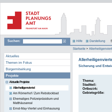
Suchen:
Hilfe
Darstellung
S
Startseite
>
Allerheiligenvier
Aktuelles
Allerheiligenvierte
Themen im Fokus
Sicherung und Entwi
Bürgermitwirkung
Projekte
Thema:
Aktuelle Projekte
Stadtteil:
Allerheiligenviertel
Ortbezirk:
Gebietsgröße:
Am Römerhof / Zum Rebstockbad
Ehemaliges Polizeipräsidium und
Matthäusareal
Ernst-May-Viertel und Einhausung