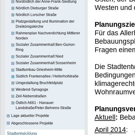
Nordöstlich der Anne-Frank-Siedlung
Westen und d
Nördlich Dieburger Straße
Nördlich Lorscher Straße
Platzgestaltung und Illumination der
Planungszie
Dreikönigskirche
Für das Aller
Rahmenplan Nachverdichtung Mittlerer
Norden
Bebauungsp
Sozialer Zusammenhalt Ben-Gurion-
Fragen eine
Ring
Sozialer Zusammenhalt Nied
Sozialer Zusammenhalt Sossenheim
Die Stadtentw
Stadtumbau Griesheim-Mitte
Bedingungen 
Südlich Frankenallee / Hellerhofstraße
klimagerecht
Umgestaltung Bruchfeldplatz
Westend-Synagoge
Wohnraumve
Zeil-Nebenstraßen
Östlich A661 - Hanauer
Planungsver
Landstraße/Peter-Behrens-Straße
Aktuell
:
Beb
Lage aktueller Projekte
Abgeschlossene Projekte
April 2014
:
Stadtentwicklung