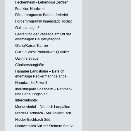
Fechenheim - Lebendige Zentren
Frankfurt Nordwest
Förderprogramm Bahnhofsviertel
Förderprogramm Innenstadt Höchst
Gallusanlage 8
Gestaltung der Passage am Ort der
ehemaligen Hauptsynagoge
Gloria/Kaiser-Karree
Gutleut-West Produktives Quartier
Gwinnerstraße
Günthersburghöfe
Hanauer Landstraße – Bereich
ehemalige Neckermanngelände
HauptwacheZukunft
Industriepark Griesheim – Rahmen-
und Bebauungsplan
Intercontihotel
Mertonviertel – Nördlich Lurgiallee
Nieder-Eschbach - Am Hollerbusch
Nieder-Eschbach Süd
Nordwestlich Auf der Steinern Straße