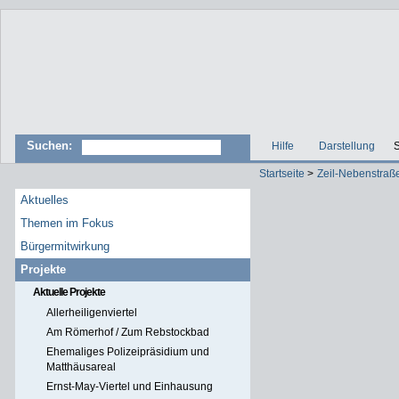
Suchen:
Hilfe
Darstellung
S
Startseite
>
Zeil-Nebenstraß
Aktuelles
Themen im Fokus
Bürgermitwirkung
Projekte
Aktuelle Projekte
Allerheiligenviertel
Am Römerhof / Zum Rebstockbad
Ehemaliges Polizeipräsidium und
Matthäusareal
Ernst-May-Viertel und Einhausung