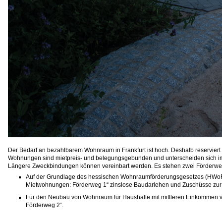
Der Bedarf an bezahlbarem Wohnraum in Frankfurt ist hoch. Deshalb reserviert
Wohnungen sind mietpreis- und belegungsgebunden und unterscheiden sich im W
Längere Zweckbindungen können vereinbart werden. Es stehen zwei Förderwege
Auf der Grundlage des hessischen Wohnraumförderungsgesetzes (HWoFG
Mietwohnungen: Förderweg 1“ zinslose Baudarlehen und Zuschüsse zur
Für den Neubau von Wohnraum für Haushalte mit mittleren Einkommen v
Förderweg 2“.