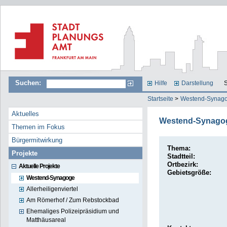
Suchen:
Hilfe
Darstellung
S
Startseite
>
Westend-Synag
Aktuelles
Westend-Synago
Themen im Fokus
Bürgermitwirkung
Thema:
Projekte
Stadtteil:
Ortbezirk:
Aktuelle Projekte
Gebietsgröße:
Westend-Synagoge
Allerheiligenviertel
Am Römerhof / Zum Rebstockbad
Ehemaliges Polizeipräsidium und
Matthäusareal