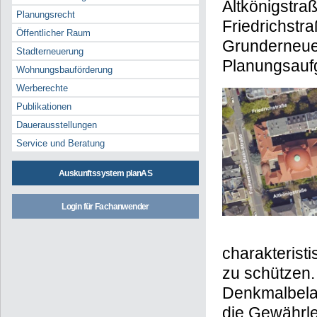
Altkönigstraß
Planungsrecht
Friedrichstr
Öffentlicher Raum
Grunderneuer
Stadterneuerung
Planungsauf
Wohnungsbauförderung
Werberechte
Publikationen
Dauerausstellungen
Service und Beratung
Auskunftssystem planAS
Login für Fachanwender
charakterist
zu schützen.
Denkmalbelan
die Gewährlei