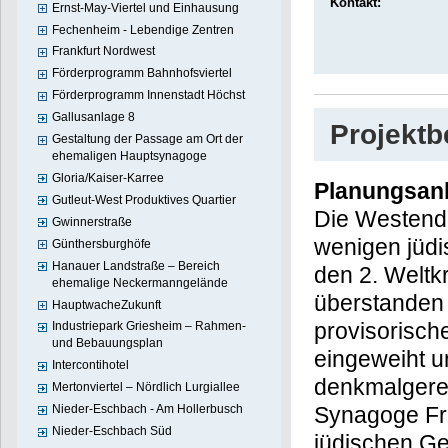
Kontakt:
Ernst-May-Viertel und Einhausung
Fechenheim - Lebendige Zentren
Frankfurt Nordwest
Förderprogramm Bahnhofsviertel
Förderprogramm Innenstadt Höchst
Gallusanlage 8
Projekt
Gestaltung der Passage am Ort der
ehemaligen Hauptsynagoge
Gloria/Kaiser-Karree
Planungsan
Gutleut-West Produktives Quartier
Die Westend-
Gwinnerstraße
wenigen jüdi
Günthersburghöfe
Hanauer Landstraße – Bereich
den 2. Weltk
ehemalige Neckermanngelände
überstanden 
HauptwacheZukunft
provisorisch
Industriepark Griesheim – Rahmen-
und Bebauungsplan
eingeweiht u
Intercontihotel
denkmalgerec
Mertonviertel – Nördlich Lurgiallee
Nieder-Eschbach - Am Hollerbusch
Synagoge Fra
Nieder-Eschbach Süd
jüdischen G