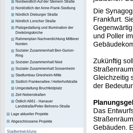
Nordwestlich Auf der Steinern Straße
Nordöstlich der Anne-Frank-Siedlung
Die Synagoge
Nördlich Dieburger Straße
Frankfurt. S
Nördlich Lorscher Straße
Gegenwärtig 
Platzgestaltung und Illumination der
Dreikönigskirche
und Poller i
Rahmenplan Nachverdichtung Mittlerer
Gebäudekomp
Norden
Sozialer Zusammenhalt Ben-Gurion-
Ring
Zukünftig so
Sozialer Zusammenhalt Nied
Straßenraum 
Sozialer Zusammenhalt Sossenheim
Stadtumbau Griesheim-Mitte
Gleichzeitig
Südlich Frankenallee / Hellerhofstraße
der Bedeutu
Umgestaltung Bruchfeldplatz
Zeil-Nebenstraßen
Planungsge
Östlich A661 - Hanauer
Landstraße/Peter-Behrens-Straße
Das Entwurfs
Lage aktueller Projekte
Straßenräume
Abgeschlossene Projekte
Gebäuden. E
Stadtentwicklung