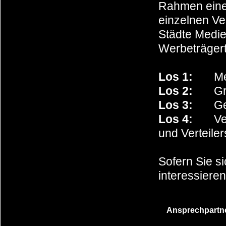
Rahmen eines
einzelnen Ve
Städte Medie
Werbeträger
Los 1:
Mega-
Los 2:
Großf
Los 3:
Gewer
Los 4:
Veran
und Verteile
Sofern Sie s
interessiere
Ansprechpartne