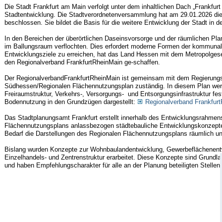
Die Stadt Frankfurt am Main verfolgt unter dem inhaltlichen Dach „Frankfurt 
Stadtentwicklung. Die Stadtverordnetenversammlung hat am 29.01.2026 di
beschlossen. Sie bildet die Basis für die weitere Entwicklung der Stadt i
In den Bereichen der überörtlichen Daseinsvorsorge und der räumlichen Planu
im Ballungsraum verflochten. Dies erfordert moderne Formen der kommuna
Entwicklungsziele zu erreichen, hat das Land Hessen mit dem Metropolges
den Regionalverband FrankfurtRheinMain ge-schaffen.
Der RegionalverbandFrankfurtRheinMain ist gemeinsam mit dem Regierungs
Südhessen/Regionalen Flächennutzungsplan zuständig. In diesem Plan wer
Freiraumstruktur, Verkehrs-, Versorgungs- und Entsorgungsinfrastruktur fest
Bodennutzung in den Grundzügen dargestellt:
Regionalverband Frankfur
Das Stadtplanungsamt Frankfurt erstellt innerhalb des Entwicklungsrahme
Flächennutzungsplans anlassbezogen städtebauliche Entwicklungskonzepte f
Bedarf die Darstellungen des Regionalen Flächennutzungsplans räumlich un
Bislang wurden Konzepte zur Wohnbaulandentwicklung, Gewerbeflächenentw
Einzelhandels- und Zentrenstruktur erarbeitet. Diese Konzepte sind Grundla
und haben Empfehlungscharakter für alle an der Planung beteiligten Stellen.