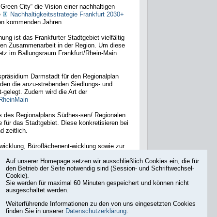
Green City“ die Vision einer nachhaltigen
e
Nachhaltigkeitsstrategie Frankfurt 2030+
n den kommenden Jahren.
ng ist das Frankfurter Stadtgebiet vielfältig
len Zusammenarbeit in der Region. Um diese
etz im Ballungsraum Frankfurt/Rhein-Main
präsidium Darmstadt für den Regionalplan
den die anzu-strebenden Siedlungs- und
-gelegt. Zudem wird die Art der
tRheinMain
ns des Regionalplans Südhes-sen/ Regionalen
ür das Stadtgebiet. Diese konkretisieren bei
d zeitlich.
icklung, Büroflächenent-wicklung sowie zur
gen für die weitere städtebauliche Planung
Auf unserer Homepage setzen wir ausschließlich Cookies ein, die für
den Betrieb der Seite notwendig sind (Session- und Schriftwechsel-
Cookie).
Sie werden für maximal 60 Minuten gespeichert und können nicht
ausgeschaltet werden.
Weiterführende Informationen zu den von uns eingesetzten Cookies
finden Sie in unserer
Datenschutzerklärung
.