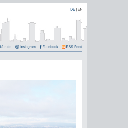
DE
|
EN
kfurt.de
Instagram
Facebook
RSS-Feed