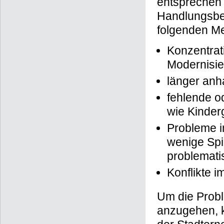
entsprechen 
Handlungsbed
folgenden M
Konzentrat
Modernisie
länger anh
fehlende o
wie Kinder
Probleme i
wenige Spie
problemati
Konflikte i
Um die Probl
anzugehen, k