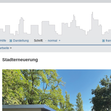
Hilfe
Darstellung
Schrift:
-
normal
+
fran
artseite
>
Stadterneuerung