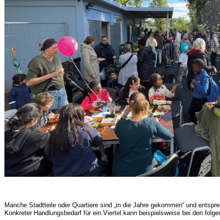
Manche Stadtteile oder Quartiere sind „in die Jahre gekommen“ und entspr
Konkreter Handlungsbedarf für ein Viertel kann beispielsweise bei den fol