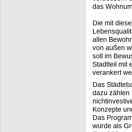
das Wohnumf
Die mit dies
Lebensqualitä
allen Bewoh
von außen w
soll im Bewu
Stadtteil mi
verankert we
Das Städteb
dazu zählen 
nichtinvest
Konzepte und
Das Programm
wurde als Gr