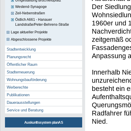
Umgestaltung Bruchfeldplatz
Der Siedlung
Westend-Synagoge
Zeil-Nebenstraßen
Wohnsiedlun
Östlich A661 - Hanauer
1960er und 1
Landstraße/Peter-Behrens-Straße
Nachverdicht
Lage aktueller Projekte
zeitgemäß ode
Abgeschlossene Projekte
Fassadenges
Stadtentwicklung
Anpassung an
Planungsrecht
Öffentlicher Raum
Innerhalb Ni
Stadterneuerung
unzureichend
Wohnungsbauförderung
besteht ein 
Werberechte
Publikationen
Aufenthaltsqu
Dauerausstellungen
Querungsmög
Service und Beratung
Radfahrer füh
Nied.
Auskunftssystem planAS