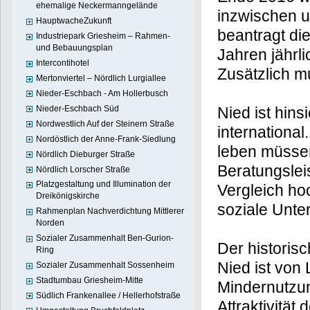
ehemalige Neckermanngelände
inzwischen 
HauptwacheZukunft
beantragt di
Industriepark Griesheim – Rahmen-
und Bebauungsplan
Jahren jährl
Intercontihotel
Zusätzlich m
Mertonviertel – Nördlich Lurgiallee
Nieder-Eschbach - Am Hollerbusch
Nieder-Eschbach Süd
Nied ist hinsi
Nordwestlich Auf der Steinern Straße
internationa
Nordöstlich der Anne-Frank-Siedlung
leben müssen
Nördlich Dieburger Straße
Beratungslei
Nördlich Lorscher Straße
Platzgestaltung und Illumination der
Vergleich ho
Dreikönigskirche
soziale Unter
Rahmenplan Nachverdichtung Mittlerer
Norden
Sozialer Zusammenhalt Ben-Gurion-
Der historis
Ring
Nied ist vo
Sozialer Zusammenhalt Sossenheim
Stadtumbau Griesheim-Mitte
Mindernutzun
Südlich Frankenallee / Hellerhofstraße
Attraktivitä