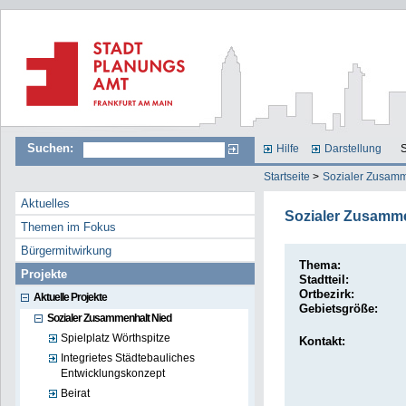
Suchen:
Hilfe
Darstellung
S
Startseite
>
Sozialer Zusamm
Aktuelles
Sozialer Zusamme
Themen im Fokus
Bürgermitwirkung
Thema:
Projekte
Stadtteil:
Ortbezirk:
Aktuelle Projekte
Gebietsgröße:
Sozialer Zusammenhalt Nied
Spielplatz Wörthspitze
Kontakt:
Integrietes Städtebauliches
Entwicklungskonzept
Beirat