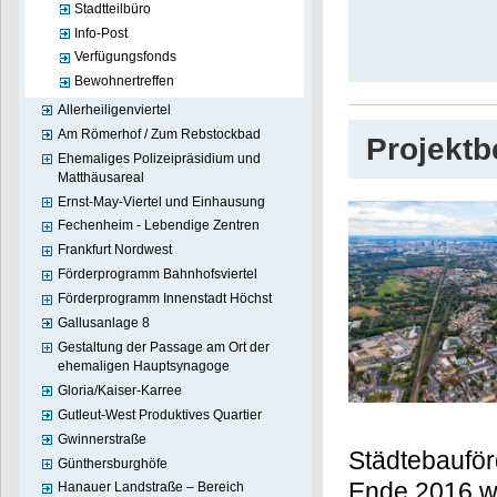
Stadtteilbüro
Info-Post
Verfügungsfonds
Bewohnertreffen
Allerheiligenviertel
Am Römerhof / Zum Rebstockbad
Projekt
Ehemaliges Polizeipräsidium und
Matthäusareal
Ernst-May-Viertel und Einhausung
Fechenheim - Lebendige Zentren
Frankfurt Nordwest
Förderprogramm Bahnhofsviertel
Förderprogramm Innenstadt Höchst
Gallusanlage 8
Gestaltung der Passage am Ort der
ehemaligen Hauptsynagoge
Gloria/Kaiser-Karree
Gutleut-West Produktives Quartier
Gwinnerstraße
Städtebauför
Günthersburghöfe
Ende 2016 w
Hanauer Landstraße – Bereich