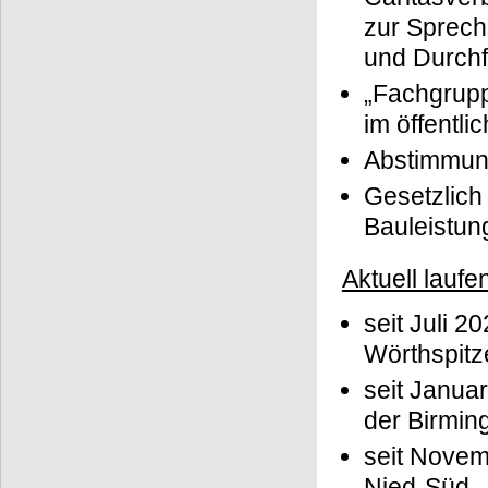
zur Sprech
und Durchfü
„Fachgrupp
im öffentl
Abstimmung
Gesetzlich
Bauleistun
Aktuell laufe
seit Juli 2
Wörthspitz
seit Januar
der Birmi
seit Novem
Nied-Süd