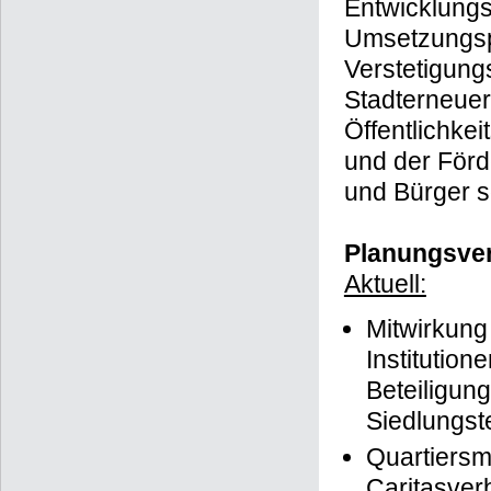
Entwicklungs
Umsetzungsp
Verstetigung
Stadterneueru
Öffentlichkei
und der Förd
und Bürger so
Planungsver
Aktuell:
Mitwirkung
Institutio
Beteiligung
Siedlungst
Quartiersm
Caritasver