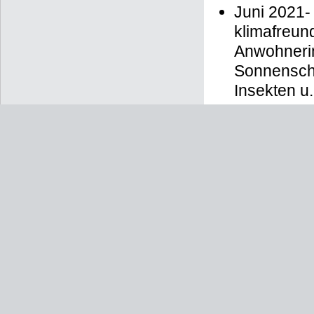
Juni 2021-
klimafreun
Anwohneri
Sonnenschi
Insekten u.
Januar 201
die Umset
Bürgern
Mai 2021: 
Mai 2019 –
S
-Bahnlini
2013 - 201
Wer über die
Laufenden bl