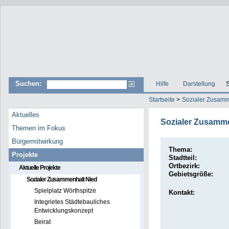
Suchen:
Hilfe
Darstellung
S
Startseite
>
Sozialer Zusamm
Aktuelles
Sozialer Zusamme
Themen im Fokus
Bürgermitwirkung
Thema:
Projekte
Stadtteil:
Ortbezirk:
Aktuelle Projekte
Gebietsgröße:
Sozialer Zusammenhalt Nied
Spielplatz Wörthspitze
Kontakt:
Integrietes Städtebauliches
Entwicklungskonzept
Beirat