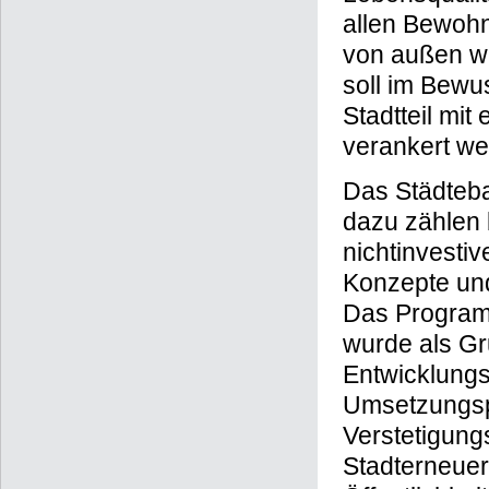
allen Bewoh
von außen w
soll im Bewu
Stadtteil mi
verankert we
Das Städteb
dazu zählen 
nichtinvest
Konzepte und
Das Programm
wurde als Gr
Entwicklungs
Umsetzungsp
Verstetigung
Stadterneueru