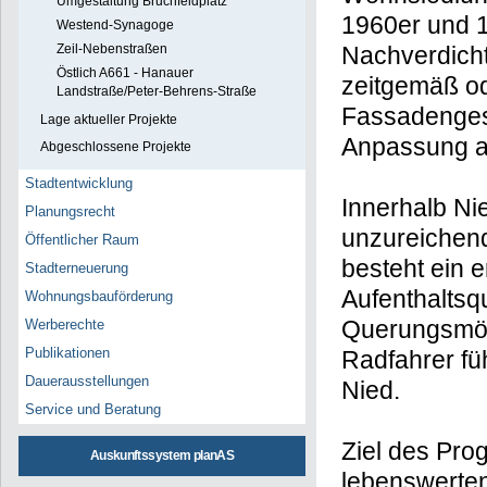
Umgestaltung Bruchfeldplatz
1960er und 1
Westend-Synagoge
Zeil-Nebenstraßen
Nachverdicht
Östlich A661 - Hanauer
zeitgemäß ode
Landstraße/Peter-Behrens-Straße
Fassadenges
Lage aktueller Projekte
Anpassung an
Abgeschlossene Projekte
Stadtentwicklung
Innerhalb Ni
Planungsrecht
unzureichend
Öffentlicher Raum
besteht ein 
Stadterneuerung
Aufenthaltsqu
Wohnungsbauförderung
Querungsmög
Werberechte
Publikationen
Radfahrer füh
Dauerausstellungen
Nied.
Service und Beratung
Ziel des Pro
Auskunftssystem planAS
lebenswerten 