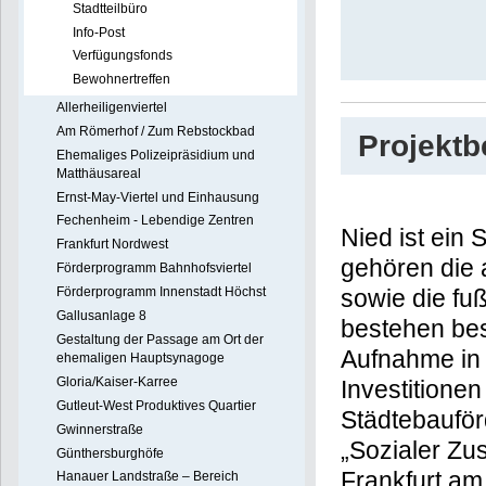
Stadtteilbüro
Info-Post
Verfügungsfonds
Bewohnertreffen
Allerheiligenviertel
Am Römerhof / Zum Rebstockbad
Projekt
Ehemaliges Polizeipräsidium und
Matthäusareal
Ernst-May-Viertel und Einhausung
Fechenheim - Lebendige Zentren
Nied ist ein
Frankfurt Nordwest
gehören die 
Förderprogramm Bahnhofsviertel
Förderprogramm Innenstadt Höchst
sowie die fu
Gallusanlage 8
bestehen bes
Gestaltung der Passage am Ort der
Aufnahme in 
ehemaligen Hauptsynagoge
Gloria/Kaiser-Karree
Investitione
Gutleut-West Produktives Quartier
Städtebaufö
Gwinnerstraße
„Sozialer Zu
Günthersburghöfe
Frankfurt am
Hanauer Landstraße – Bereich