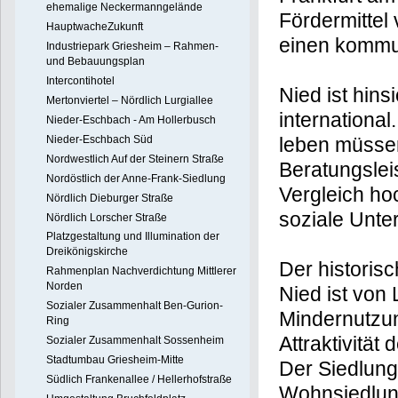
ehemalige Neckermanngelände
Fördermittel
HauptwacheZukunft
einen kommun
Industriepark Griesheim – Rahmen-
und Bebauungsplan
Intercontihotel
Nied ist hinsi
Mertonviertel – Nördlich Lurgiallee
internationa
Nieder-Eschbach - Am Hollerbusch
Nieder-Eschbach Süd
leben müssen
Nordwestlich Auf der Steinern Straße
Beratungslei
Nordöstlich der Anne-Frank-Siedlung
Vergleich ho
Nördlich Dieburger Straße
soziale Unter
Nördlich Lorscher Straße
Platzgestaltung und Illumination der
Dreikönigskirche
Der historis
Rahmenplan Nachverdichtung Mittlerer
Norden
Nied ist vo
Sozialer Zusammenhalt Ben-Gurion-
Mindernutzun
Ring
Attraktivitä
Sozialer Zusammenhalt Sossenheim
Stadtumbau Griesheim-Mitte
Der Siedlung
Südlich Frankenallee / Hellerhofstraße
Wohnsiedlun