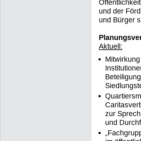
Öffentlichkei
und der Förd
und Bürger so
Planungsver
Aktuell:
Mitwirkung
Institutio
Beteiligung
Siedlungst
Quartiersm
Caritasver
zur Sprech
und Durchfü
„Fachgrupp