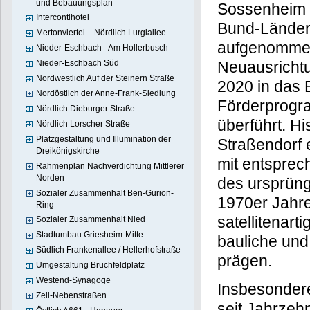
und Bebauungsplan
Sossenheim 
Intercontihotel
Bund-Länder
Mertonviertel – Nördlich Lurgiallee
aufgenomme
Nieder-Eschbach - Am Hollerbusch
Neuausrichtu
Nieder-Eschbach Süd
Nordwestlich Auf der Steinern Straße
2020 in das
Nordöstlich der Anne-Frank-Siedlung
Förderprogr
Nördlich Dieburger Straße
überführt. H
Nördlich Lorscher Straße
Platzgestaltung und Illumination der
Straßendorf 
Dreikönigskirche
mit entsprec
Rahmenplan Nachverdichtung Mittlerer
Norden
des ursprüng
Sozialer Zusammenhalt Ben-Gurion-
1970er Jahr
Ring
satellitenart
Sozialer Zusammenhalt Nied
Stadtumbau Griesheim-Mitte
bauliche und 
Südlich Frankenallee / Hellerhofstraße
prägen.
Umgestaltung Bruchfeldplatz
Westend-Synagoge
Insbesondere
Zeil-Nebenstraßen
seit Jahrzeh