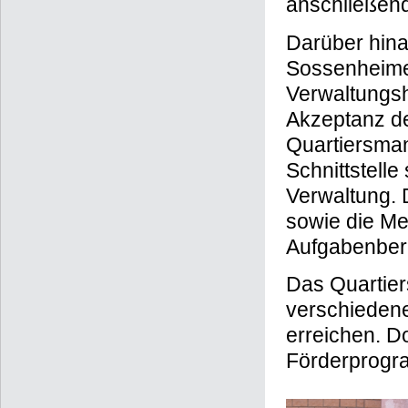
anschließend
Darüber hina
Sossenheimer
Verwaltungsh
Akzeptanz d
Quartiersman
Schnittstelle
Verwaltung. 
sowie die Med
Aufgabenber
Das Quartier
verschiedene
erreichen. D
Förderprogr