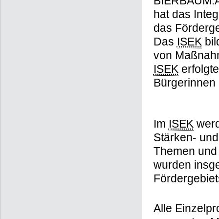
BIERBAUM.AI
hat das Inte
das Förderge
Das
ISEK
bil
von Maßnahme
ISEK
erfolgt
Bürgerinnen 
Im
ISEK
werd
Stärken- un
Themen und P
wurden insge
Fördergebiet
Alle Einzelpr