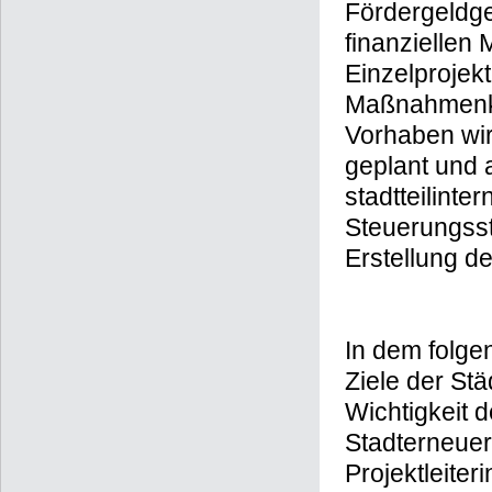
Fördergeldge
finanziellen
Einzelprojek
Maßnahmenkat
Vorhaben wir
geplant und 
stadtteilinte
Steuerungsst
Erstellung d
In dem folge
Ziele der St
Wichtigkeit 
Stadterneuer
Projektleite