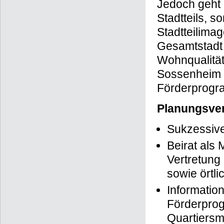
Jedoch geht 
Stadtteils, 
Stadtteilima
Gesamtstadt 
Wohnqualität
Sossenheim u
Förderprogr
Planungsver
Sukzessive
Beirat als
Vertretung
sowie örtli
Informatio
Förderprog
Quartiersm