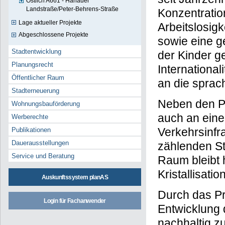
Östlich A661 - Hanauer
Landstraße/Peter-Behrens-Straße
Konzentrati
Lage aktueller Projekte
Arbeitslosigk
Abgeschlossene Projekte
sowie eine g
Stadtentwicklung
der Kinder g
Planungsrecht
Internationa
Öffentlicher Raum
an die sprach
Stadterneuerung
Neben den Pr
Wohnungsbauförderung
auch an ein
Werberechte
Verkehrsinfr
Publikationen
Dauerausstellungen
zählenden Sta
Service und Beratung
Raum bleibt 
Kristallisati
Auskunftssystem planAS
Durch das Pr
Login für Fachanwender
Entwicklung 
nachhaltig z