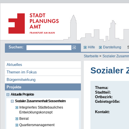
Suchen:
Hilfe
Darstellung
S
Startseite
>
Sozialer Zusam
Aktuelles
Sozialer
Themen im Fokus
Bürgermitwirkung
Projekte
Thema:
Stadtteil:
Aktuelle Projekte
Ortbezirk:
Sozialer Zusammenhalt Sossenheim
Gebietsgröße:
Integriertes Städtebauliches
Kontakt:
Entwicklungskonzept
Beirat
Quartiersmanagement