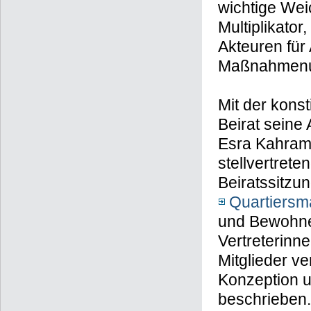
wichtige Wei
Multiplikator
Akteuren für
Maßnahmenu
Mit der kons
Beirat seine
Esra Kahram
stellvertrete
Beiratssitzu
Quartiers
und Bewohne
Vertreterinne
Mitglieder v
Konzeption 
beschrieben.