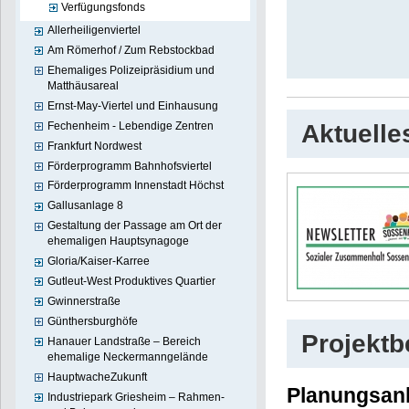
Verfügungsfonds
Allerheiligenviertel
Am Römerhof / Zum Rebstockbad
Ehemaliges Polizeipräsidium und
Matthäusareal
Ernst-May-Viertel und Einhausung
Fechenheim - Lebendige Zentren
Aktuelle
Frankfurt Nordwest
Förderprogramm Bahnhofsviertel
Förderprogramm Innenstadt Höchst
Gallusanlage 8
Gestaltung der Passage am Ort der
ehemaligen Hauptsynagoge
Gloria/Kaiser-Karree
Gutleut-West Produktives Quartier
Gwinnerstraße
Günthersburghöfe
Projekt
Hanauer Landstraße – Bereich
ehemalige Neckermanngelände
HauptwacheZukunft
Planungsan
Industriepark Griesheim – Rahmen-