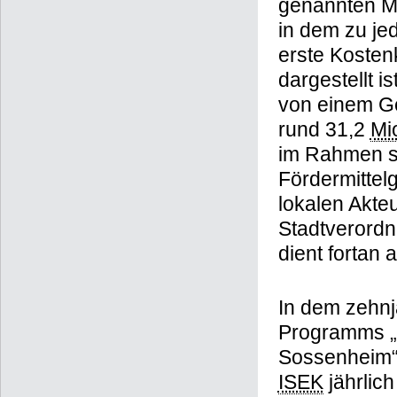
genannten M
in dem zu je
erste Kosten
dargestellt i
von einem Ge
rund 31,2
Mi
im Rahmen se
Fördermittel
lokalen Akte
Stadtverord
dient fortan
In dem zehnj
Programms „
Sossenheim“
ISEK
jährlic