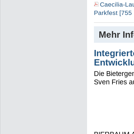
Caecilia-La
Parkfest [755
Mehr In
Integrier
Entwickl
Die Bieterge
Sven Fries a