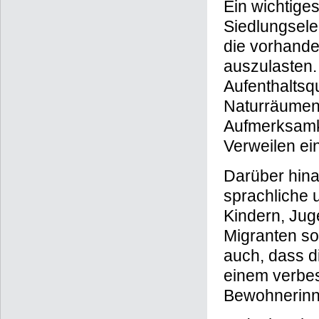
Ein wichtige
Siedlungsele
die vorhande
auszulasten.
Aufenthaltsqu
Naturräumen 
Aufmerksamke
Verweilen ei
Darüber hinau
sprachliche 
Kindern, Jug
Migranten so
auch, dass 
einem verbe
Bewohnerinne