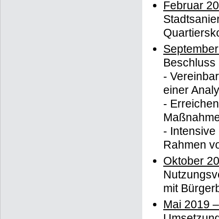
Februar 202
Stadtsanier
Quartiersk
September
Beschluss
- Vereinba
einer Anal
- Erreichen
Maßnahme
- Intensiv
Rahmen von
Oktober 20
Nutzungsve
mit Bürger
Mai 2019 –
Umsetzung 