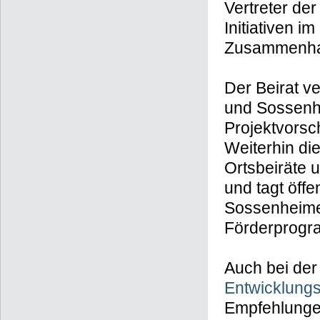
Vertreter de
Initiativen 
Zusammenhal
Der Beirat v
und Sossenh
Projektvorsc
Weiterhin di
Ortsbeiräte u
und tagt öff
Sossenheime
Förderprogr
Auch bei der
Entwicklung
Empfehlunge