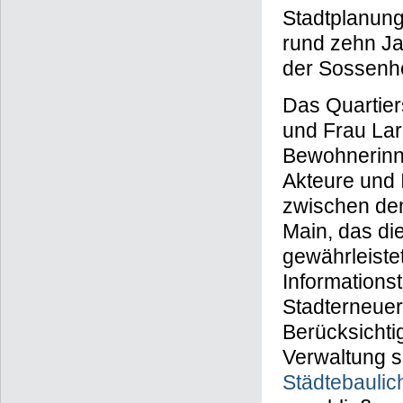
Stadtplanun
rund zehn Ja
der Sossenh
Das Quartie
und Frau Lara
Bewohnerinn
Akteure und I
zwischen dem
Main, das di
gewährleiste
Informationst
Stadterneuer
Berücksichti
Verwaltung 
Städtebauli