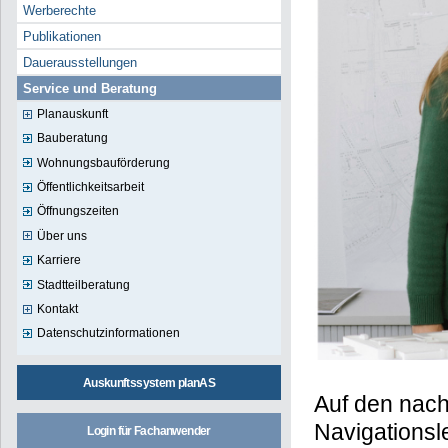
Werberechte
Publikationen
Dauerausstellungen
Service und Beratung
Planauskunft
Bauberatung
Wohnungsbauförderung
Öffentlichkeitsarbeit
Öffnungszeiten
Über uns
Karriere
Stadtteilberatung
Kontakt
Datenschutzinformationen
Auskunftssystem planAS
Auf den nach
Navigationsle
Login für Fachanwender