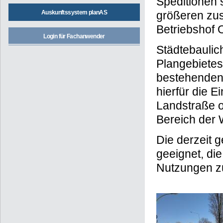
Speditionen 
größeren zu
Auskunftssystem planAS
Betriebshof 
Login für Fachanwender
Städtebaulic
Plangebiete
bestehenden 
hierfür die 
Landstraße o
Bereich der 
Die derzeit 
geeignet, di
Nutzungen z