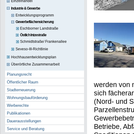
Einzelhandel
Industrie & Gewerbe
Entwicklungsprogramm
Gewerbeflächensicherung
Eschborner Landstraße
Östlich Intzestraße
Schmidtstraße/ Frankenallee
Seveso-III-Richtlinie
Hochhausentwicklungsplan
Überörtliche Zusammenarbeit
Planungsrecht
Öffentlicher Raum
werden von 
Stadterneuerung
sich fächera
Wohnungsbauförderung
(Nord- und S
Werberechte
Parzellenstru
Publikationen
Gewerbebetri
Dauerausstellungen
Betriebe, Abf
Service und Beratung