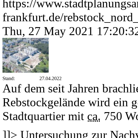
https://www.stadtplanungsa
frankfurt.de/rebstock_nor
Thu, 27 May 2021 17:20:3
Stand:
27.04.2022
Auf dem seit Jahren brachl
Rebstockgelände wird ein g
Stadtquartier mit
ca.
750 Wo
]]>
Untersuchung zur Nachv