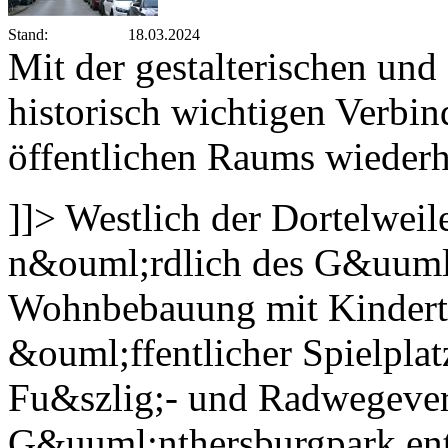
Stand:
18.03.2024
Mit der gestalterischen un
historisch wichtigen Verbind
öffentlichen Raums wiederh
]]>
Westlich der Dortelweil
n&ouml;rdlich des G&uuml;
Wohnbebauung mit Kinderta
&ouml;ffentlicher Spielplat
Fu&szlig;- und Radwegever
G&uuml;nthersburgpark ent