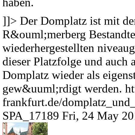
haben.
]]>
Der Domplatz ist mit 
R&ouml;merberg Bestandteil
wiederhergestellten nivea
dieser Platzfolge und auch a
Domplatz wieder als eigens
gew&uuml;rdigt werden.
h
frankfurt.de/domplatz_un
SPA_17189
Fri, 24 May 2