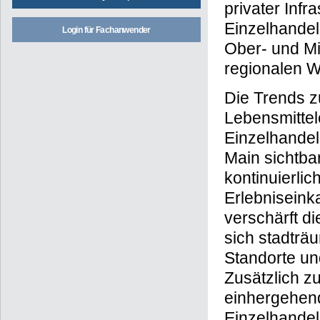
privater Infr
Einzelhandels
Login für Fachanwender
Ober- und Mi
regionalen W
Die Trends z
Lebensmittel
Einzelhandel
Main sichtba
kontinuierli
Erlebniseink
verschärft d
sich stadträ
Standorte u
Zusätzlich z
einhergehen
Einzelhandel