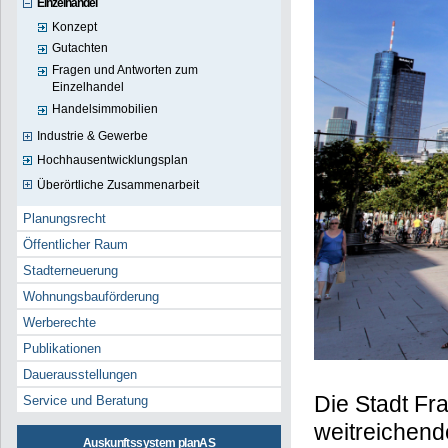
Einzelhandel
Konzept
Gutachten
Fragen und Antworten zum
Einzelhandel
Handelsimmobilien
Industrie & Gewerbe
Hochhausentwicklungsplan
Überörtliche Zusammenarbeit
Planungsrecht
Öffentlicher Raum
Stadterneuerung
Wohnungsbauförderung
Werberechte
Publikationen
Dauerausstellungen
Die Stadt Fr
Service und Beratung
weitreichend
Auskunftssystem planAS