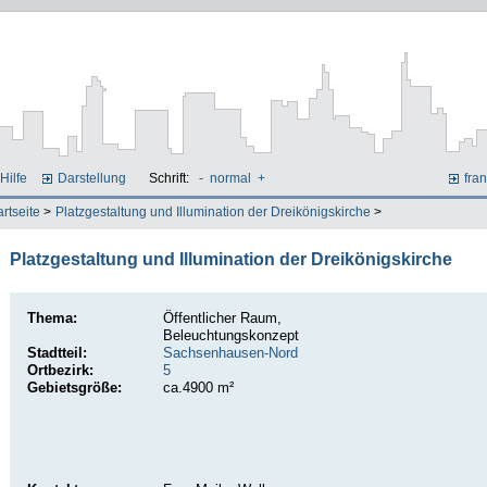
Hilfe
Darstellung
Schrift:
-
normal
+
fran
artseite
>
Platzgestaltung und Illumination der Dreikönigskirche
>
Platzgestaltung und Illumination der Dreikönigskirche
Thema:
Öffentlicher Raum,
Beleuchtungskonzept
Stadtteil:
Sachsenhausen-Nord
Ortbezirk:
5
Gebietsgröße:
ca.4900 m²