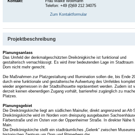
Kontakt:
Frau Maike Wollmann
Telefon: +49 (0)69 212 34075
Zum Kontaktformular
Projektbeschreibung
Planungsanlass
Das Umfeld der denkmalgeschützten Dreikönigkirche ist funktional und
gestalterisch vernachlässigt. Es wird ihrer bedeutenden Lage im Stadtrau
Dom nicht mehr gerecht.
Die Maßnahmen zur Platzgestaltung und Illumination sollen die, bis Ende 
durch eine funktionale und gestalterische Aufwertung des Umfeldes komple
wieder angemessen in der Stadtsilhouette repräsentiert werden. Zudem ist 
derzeit keinen ebenerdigen Zugang vorhält, barrierefrei zugänglich zu mach
Platzes.
Planungsgebiet
Die Dreikönigskirche liegt am südlichen Mainufer, direkt angrenzend an Al
Dreikönigskirche wird im Norden vom dreispurig ausgebauten Sachsenhäuse
Färberstraße und im Osten von der Oppenheimer Straße. In direkter Nähe f
Main.
Die Dreikönigskirche stellt ein stadträumliches „Gelenk“ zwischen Museu
historischen Zentrum um Dom und Römerberg dar.