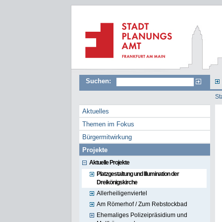
Suchen:
St
Aktuelles
Themen im Fokus
Bürgermitwirkung
Projekte
Aktuelle Projekte
Platzgestaltung und Illumination der
Dreikönigskirche
Allerheiligenviertel
Am Römerhof / Zum Rebstockbad
Ehemaliges Polizeipräsidium und