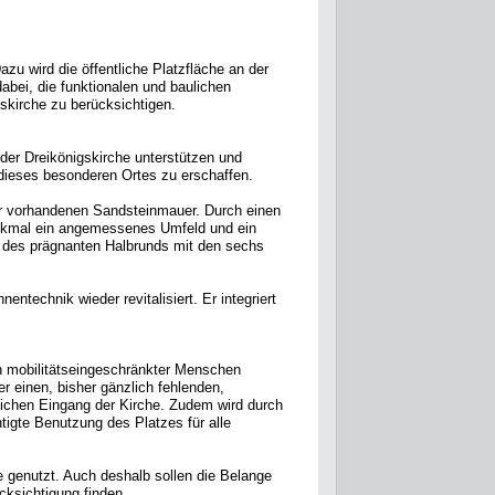
azu wird die öffentliche Platzfläche an der
dabei, die funktionalen und baulichen
skirche zu berücksichtigen.
er Dreikönigskirche unterstützen und
 dieses besonderen Ortes zu erschaffen.
der vorhandenen Sandsteinmauer. Durch einen
Denkmal ein angemessenes Umfeld und ein
g des prägnanten Halbrunds mit den sechs
ntechnik wieder revitalisiert. Er integriert
en mobilitätseingeschränkter Menschen
r einen, bisher gänzlich fehlenden,
lichen Eingang der Kirche. Zudem wird durch
tigte Benutzung des Platzes für alle
e genutzt. Auch deshalb sollen die Belange
cksichtigung finden.