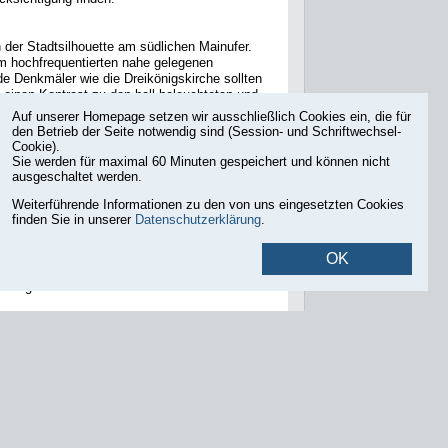
n der Stadtsilhouette am südlichen Mainufer.
om hochfrequentierten nahe gelegenen
 Denkmäler wie die Dreikönigskirche sollten
einen Kontrast zu den hell beleuchteten und
Auf unserer Homepage setzen wir ausschließlich Cookies ein, die für
den Betrieb der Seite notwendig sind (Session- und Schriftwechsel-
ierung des Kirchenturmes realisiert werden.
Cookie).
 im Nachtbild die Kirche und ihre Proportionen
Sie werden für maximal 60 Minuten gespeichert und können nicht
ass die Lichtfarbe die Materialität der Kirche
ausgeschaltet werden.
esehen, um die Beleuchtung möglichst
Weiterführende Informationen zu den von uns eingesetzten Cookies
finden Sie in unserer
Datenschutzerklärung
.
OK
isch gerecht werden
adtsilhouette
bung und Vergabe der Bauleistungen für die
hnisse und Vorbereitung der Vergabe
n jetzt, wie auch die anderen Dotationskirchen