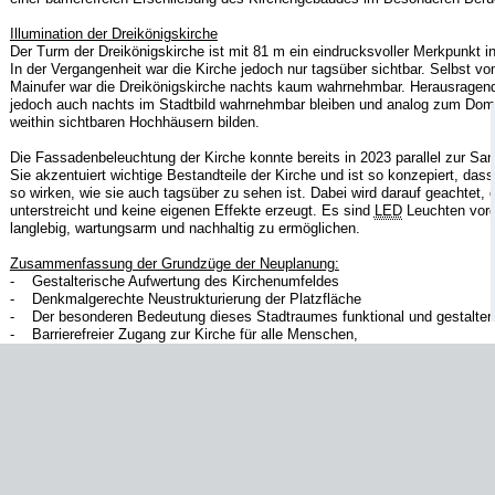
Illumination der Dreikönigskirche
Der Turm der Dreikönigskirche ist mit 81 m ein eindrucksvoller Merkpunkt i
In der Vergangenheit war die Kirche jedoch nur tagsüber sichtbar. Selbst v
Mainufer war die Dreikönigskirche nachts kaum wahrnehmbar. Herausragende
jedoch auch nachts im Stadtbild wahrnehmbar bleiben und analog zum Dom 
weithin sichtbaren Hochhäusern bilden.
Die Fassadenbeleuchtung der Kirche konnte bereits in 2023 parallel zur San
Sie akzentuiert wichtige Bestandteile der Kirche und ist so konzepiert, dass
so wirken, wie sie auch tagsüber zu sehen ist. Dabei wird darauf geachtet, d
unterstreicht und keine eigenen Effekte erzeugt. Es sind
LED
Leuchten vorg
langlebig, wartungsarm und nachhaltig zu ermöglichen.
Zusammenfassung der Grundzüge der Neuplanung:
- Gestalterische Aufwertung des Kirchenumfeldes
- Denkmalgerechte Neustrukturierung der Platzfläche
- Der besonderen Bedeutung dieses Stadtraumes funktional und gestalter
- Barrierefreier Zugang zur Kirche für alle Menschen,
- Illumination: Sichtbarmachung der Dreikönigskirche in der nächtlichen St
Planungsverlauf
Nächste Planungsschritte:
Ausführungsplanung, Bauvorbereitung, Ausschrei
Platzumgestaltung, geplanter Baubeginn Mitte 2026
2025
: Fertigstellung der Ausführungsplanung, Prüfung der Leistungsverzeic
Februar 2024:
Die Illumination ist final umgesetzt. Die Dreikönigskirche kan