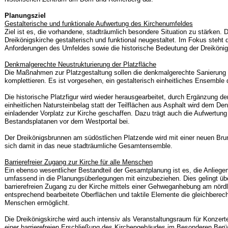
Planungsziel
Gestalterische und funktionale Aufwertung des Kirchenumfeldes
Ziel ist es, die vorhandene, stadträumlich besondere Situation zu stärken. D
Dreikönigskirche gestalterisch und funktional neugestaltet. Im Fokus steht 
Anforderungen des Umfeldes sowie die historische Bedeutung der Dreikönig
Denkmalgerechte Neustrukturierung der Platzfläche
Die Maßnahmen zur Platzgestaltung sollen die denkmalgerechte Sanierung d
komplettieren. Es ist vorgesehen, ein gestalterisch einheitliches Ensemble
Die historische Platzfigur wird wieder herausgearbeitet, durch Ergänzung 
einheitlichen Natursteinbelag statt der Teilflächen aus Asphalt wird dem 
einladender Vorplatz zur Kirche geschaffen. Dazu trägt auch die Aufwertun
Bestandsplatanen vor dem Westportal bei.
Der Dreikönigsbrunnen am südöstlichen Platzende wird mit einer neuen Brunne
sich damit in das neue stadträumliche Gesamtensemble.
Barrierefreier Zugang zur Kirche für alle Menschen
Ein ebenso wesentlicher Bestandteil der Gesamtplanung ist es, die Anlieg
umfassend in die Planungsüberlegungen mit einzubeziehen. Dies gelingt übe
barrierefreien Zugang zu der Kirche mittels einer Gehweganhebung am nörd
entsprechend bearbeitete Oberflächen und taktile Elemente die gleichberech
Menschen ermöglicht.
Die Dreikönigskirche wird auch intensiv als Veranstaltungsraum für Konzert
einer barrierefreien Erschließung des Kirchengebäudes im Besonderen Berü