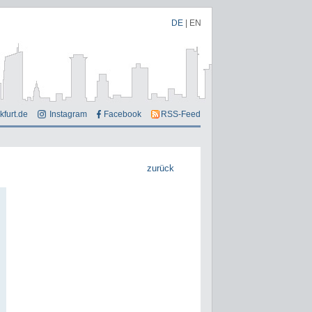
DE
|
EN
kfurt.de
Instagram
Facebook
RSS-Feed
zurück