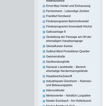
Matthäusareal
Ernst-May-Viertel und Einhausung
Fechenheim - Lebendige Zentren
Frankfurt Nordwest
Förderprogramm Bahnhofsviertel
Förderprogramm Innenstadt Höchst
Gallusanlage 8
Gestaltung der Passage am Ort der
ehemaligen Hauptsynagoge
Gloria/Kaiser-Karree
Gutleut-West Produktives Quartier
Gwinnerstraße
Günthersburghöfe
Hanauer Landstraße – Bereich
ehemalige Neckermanngelände
HauptwacheZukunft
Industriepark Griesheim – Rahmen-
und Bebauungsplan
Intercontihotel
Mertonviertel – Nördlich Lurgiallee
Nieder-Eschbach - Am Hollerbusch