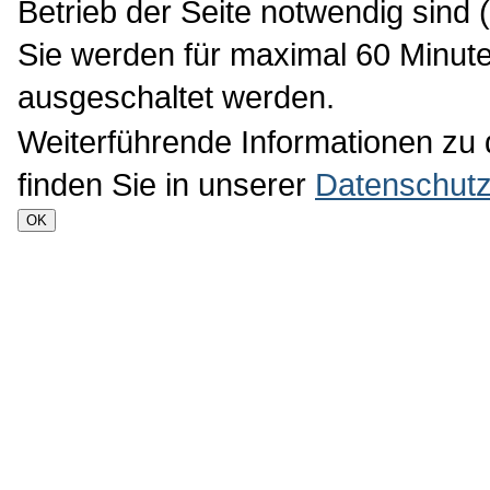
Bauleitplänen
. Die Städtebaulic
Städtebauliche Sanierungsmaßna
dem besonderen Städtebaurecht 
und die Stellplatzsatzung sind ör
Landesbauordnung.
Die Erarbeitung der Bauleitpläne 
Ausnahme des Flächennutzungspl
Frankfurt am Main und hier des 
Stadtverordnetenversammlung bes
Rechtsgrundlage für die Beurteil