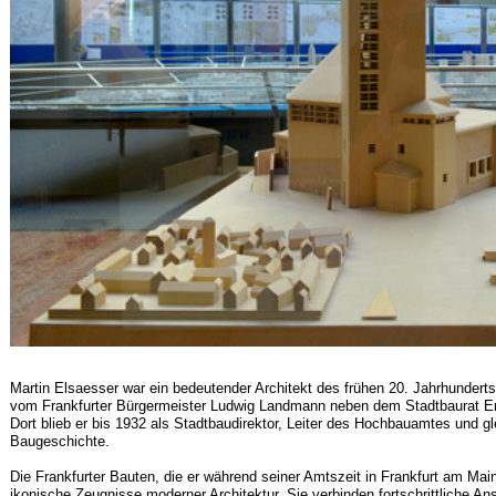
Martin Elsaesser war ein bedeutender Architekt des frühen 20. Jahrhundert
vom Frankfurter Bürgermeister Ludwig Landmann neben dem Stadtbaurat Er
Dort blieb er bis 1932 als Stadtbaudirektor, Leiter des Hochbauamtes und glei
Baugeschichte.
Die Frankfurter Bauten, die er während seiner Amtszeit in Frankfurt am Mai
ikonische Zeugnisse moderner Architektur. Sie verbinden fortschrittliche An