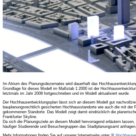
Im Atrium des Planungsdezernates wird dauerhaft das Hochhausentwicklungs
Grundlage für dieses Modell im Maßstab 1:2000 ist der Hochhausentwicklun
letztmals im Jahr 2008 fortgeschrieben und im Modell aktualisiert wurde.
Der Hochhausentwicklungsplan lässt sich an diesem Modell gut nachvollzie
bauplanungsrechtlich gesicherten Hochhausstandorte wie auch die mit der 
gekommenen Standorte. Das Modell zeigt damit eindrücklich die planerische
Frankfurter Skyline.
Da sich die Planungsziele an diesem Modell hervorragend erläutern lassen, 
häufiger Studierende und Besuchergruppen das Stadtplanungsamt anfragen
Mehr Informationen finden Sie auf unserer Internetseite unter
Hochhausen