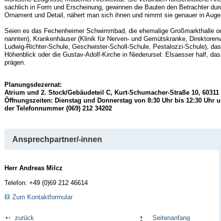
sachlich in Form und Erscheinung, gewinnen die Bauten den Betrachter dur
Ornament und Detail, nähert man sich ihnen und nimmt sie genauer in Auge
Seien es das Fechenheimer Schwimmbad, die ehemalige Großmarkthalle ode
nannten), Krankenhäuser (Klinik für Nerven- und Gemütskranke, Direktorenvi
Ludwig-Richter-Schule, Geschwister-Scholl-Schule, Pestalozzi-Schule), d
Höhenblick oder die Gustav-Adolf-Kirche in Niederursel: Elsaesser half, da
prägen.
Planungsdezernat:
Atrium und 2. Stock/Gebäudeteil C, Kurt-Schumacher-Straße 10, 60311
Öffnungszeiten: Dienstag und Donnerstag von 8:30 Uhr bis 12:30 Uhr
u
der Telefonnummer (069) 212 34202
Ansprechpartner/-innen
Herr Andreas Milcz
Telefon: +49 (0)69 212 46614
Zum Kontaktformular
zurück
Seitenanfang