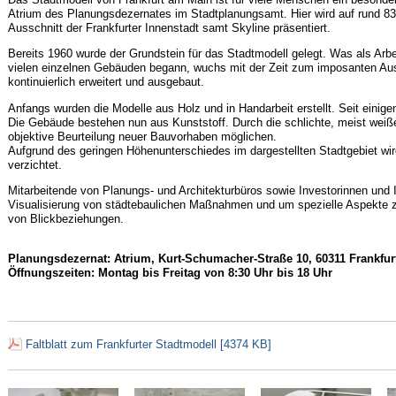
Atrium des Planungsdezernates im Stadtplanungsamt. Hier wird auf rund 8
Ausschnitt der Frankfurter Innenstadt samt Skyline präsentiert.
Bereits 1960 wurde der Grundstein für das Stadtmodell gelegt. Was als A
vielen einzelnen Gebäuden begann, wuchs mit der Zeit zum imposanten Aus
kontinuierlich erweitert und ausgebaut.
Anfangs wurden die Modelle aus Holz und in Handarbeit erstellt. Seit einige
Die Gebäude bestehen nun aus Kunststoff. Durch die schlichte, meist weiße
objektive Beurteilung neuer Bauvorhaben möglichen.
Aufgrund des geringen Höhenunterschiedes im dargestellten Stadtgebiet wir
verzichtet.
Mitarbeitende von Planungs- und Architekturbüros sowie Investorinnen und 
Visualisierung von städtebaulichen Maßnahmen und um spezielle Aspekte z
von Blickbeziehungen.
Planungsdezernat: Atrium, Kurt-Schumacher-Straße 10, 60311 Frankfu
Öffnungszeiten: Montag bis Freitag von 8:30 Uhr bis 18 Uhr
Faltblatt zum Frankfurter Stadtmodell [4374 KB]