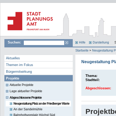
Suchen:
Hilfe
Darstellung
S
Startseite
>
Neugestaltung Pl
Aktuelles
Neugestaltung Pla
Themen im Fokus
Bürgermitwirkung
Thema:
Projekte
Stadtteil:
Aktuelle Projekte
Abgeschlossen:
Lage aktueller Projekte
Abgeschlossene Projekte
Neugestaltung Platz an der Friedberger Warte
An der Sandelmühle
Projekt
Bahnhofsvorplatz Höchst Süd