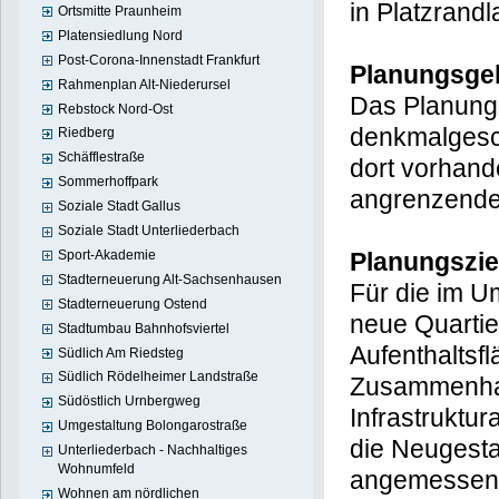
in Platzrandl
Ortsmitte Praunheim
Platensiedlung Nord
Post-Corona-Innenstadt Frankfurt
Planungsge
Rahmenplan Alt-Niederursel
Das Planungsg
Rebstock Nord-Ost
denkmalgesch
Riedberg
Schäfflestraße
dort vorhand
Sommerhoffpark
angrenzende
Soziale Stadt Gallus
Soziale Stadt Unterliederbach
Sport-Akademie
Planungszie
Stadterneuerung Alt-Sachsenhausen
Für die im U
Stadterneuerung Ostend
neue Quartier
Stadtumbau Bahnhofsviertel
Aufenthaltsf
Südlich Am Riedsteg
Südlich Rödelheimer Landstraße
Zusammenhan
Südöstlich Urnbergweg
Infrastruktu
Umgestaltung Bolongarostraße
die Neugesta
Unterliederbach - Nachhaltiges
Wohnumfeld
angemessene
Wohnen am nördlichen