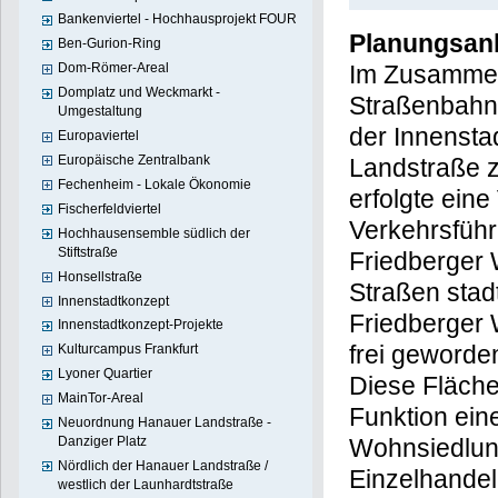
Bankenviertel - Hochhausprojekt FOUR
Planungsan
Ben-Gurion-Ring
Dom-Römer-Areal
Im Zusammen
Domplatz und Weckmarkt -
Straßenbahnv
Umgestaltung
der Innensta
Europaviertel
Europäische Zentralbank
Landstraße 
Fechenheim - Lokale Ökonomie
erfolgte ein
Fischerfeldviertel
Verkehrsführ
Hochhausensemble südlich der
Stiftstraße
Friedberger 
Honsellstraße
Straßen stadt
Innenstadtkonzept
Friedberger 
Innenstadtkonzept-Projekte
frei geworde
Kulturcampus Frankfurt
Lyoner Quartier
Diese Fläche 
MainTor-Areal
Funktion ein
Neuordnung Hanauer Landstraße -
Danziger Platz
Wohnsiedlun
Nördlich der Hanauer Landstraße /
Einzelhandel
westlich der Launhardtstraße