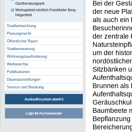
Bei der Gest
Günthersburgpark
der neue Pla
Wohngebiet nördlich Frankfurter Berg -
Hilgenfeld
als auch ein
Stadtentwicklung
Besucherinne
Planungsrecht
der zentrale 
Öffentlicher Raum
Natursteinpf
Stadterneuerung
um der histo
Wohnungsbauförderung
nordöstliche
Werberechte
Sitzbänken 
Publikationen
Aufenthaltsq
Dauerausstellungen
Brunnen als 
Service und Beratung
Aufenthaltsqu
Auskunftssystem planAS
Geräuschkuli
Baumbeete m
Login für Fachanwender
Bepflanzung 
Bereicherun