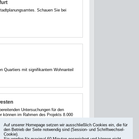
furt
 Stadtplanungsamtes. Schauen Sie bei
n Quartiers mit signifikantem Wohnanteil
westen
bereitenden Untersuchungen für den
ier können im Rahmen des Projekts 8.000
entstehen.
Auf unserer Homepage setzen wir ausschließlich Cookies ein, die für
den Betrieb der Seite notwendig sind (Session- und Schriftwechsel-
Cookie).
Sie werden für maximal 60 Minuten gespeichert und können nicht