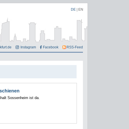
DE
|
EN
kfurt.de
Instagram
Facebook
RSS-Feed
rschienen
alt Sossenheim ist da.