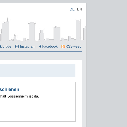
DE
|
EN
kfurt.de
Instagram
Facebook
RSS-Feed
rschienen
alt Sossenheim ist da.