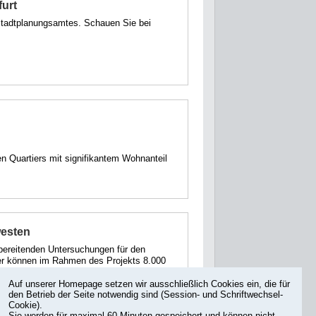
furt
 Stadtplanungsamtes. Schauen Sie bei
n Quartiers mit signifikantem Wohnanteil
westen
bereitenden Untersuchungen für den
ier können im Rahmen des Projekts 8.000
entstehen.
Auf unserer Homepage setzen wir ausschließlich Cookies ein, die für
den Betrieb der Seite notwendig sind (Session- und Schriftwechsel-
Cookie).
Sie werden für maximal 60 Minuten gespeichert und können nicht