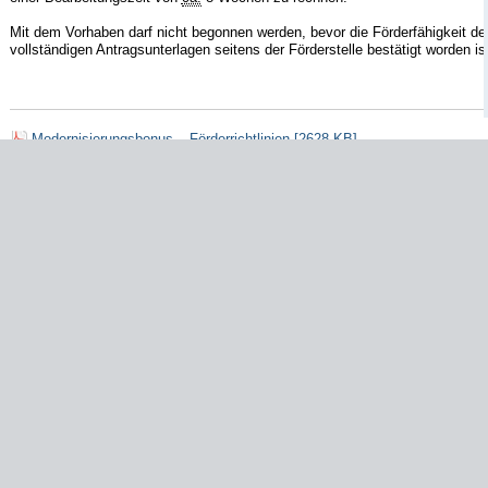
Mit dem Vorhaben darf nicht begonnen werden, bevor die Förderfähigkeit 
vollständigen Antragsunterlagen seitens der Förderstelle bestätigt worden is
Modernisierungsbonus – Förderrichtlinien [2628 KB]
Modernisierungsbonus – Fördersystematik [110 KB]
Modernisierungsbonus – Hinweise zur Energieberatung [107 KB]
Ansprechpartner/-innen
Herr Damian Paris
Zum Kontaktformular
Herr Steffen Kattert
Zum Kontaktformular