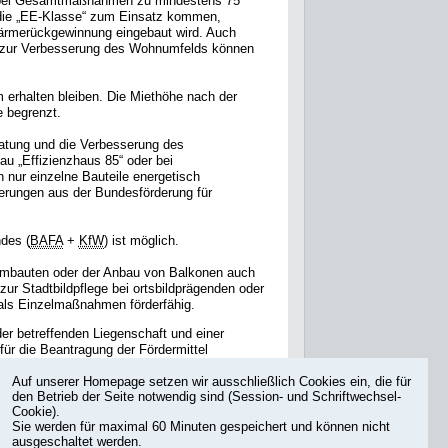
. bei Gesamtmaßnahmen zu mindestens 75
 die „EE-Klasse“ zum Einsatz kommen,
ärmerückgewinnung eingebaut wird. Auch
 zur Verbesserung des Wohnumfelds können
erhalten bleiben. Die Miethöhe nach der
e begrenzt.
ratung und die Verbesserung des
 „Effizienzhaus 85“ oder bei
nur einzelne Bauteile energetisch
erungen aus der Bundesförderung für
des (
BAFA
+
KfW
) ist möglich.
Umbauten oder der Anbau von Balkonen auch
r Stadtbildpflege bei ortsbildprägenden oder
als Einzelmaßnahmen förderfähig.
er betreffenden Liegenschaft und einer
ür die Beantragung der Fördermittel
Auf unserer Homepage setzen wir ausschließlich Cookies ein, die für
den Betrieb der Seite notwendig sind (Session- und Schriftwechsel-
tsmittel möglich. Aufgrund des sehr hohen
Cookie).
gt werden. Entscheidend bei der Reihenfolge
Sie werden für maximal 60 Minuten gespeichert und können nicht
e Unterlagen vollständig vorliegen, ist mit
ausgeschaltet werden.