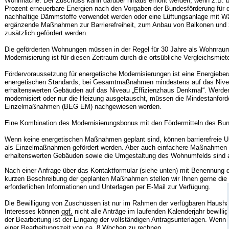
Wohnfläche. Der Zuschuss kann darüber hinaus erhöht werden, wenn z.B
Prozent erneuerbare Energien nach den Vorgaben der Bundesförderung für
nachhaltige Dämmstoffe verwendet werden oder eine Lüftungsanlage mit W
ergänzende Maßnahmen zur Barrierefreiheit, zum Anbau von Balkonen und
zusätzlich gefördert werden.
Die geförderten Wohnungen müssen in der Regel für 30 Jahre als Wohnraum 
Modernisierung ist für diesen Zeitraum durch die ortsübliche Vergleichsmiet
Fördervoraussetzung für energetische Modernisierungen ist eine Energiebe
energetischen Standards, bei Gesamtmaßnahmen mindestens auf das Niveau
erhaltenswerten Gebäuden auf das Niveau „Effizienzhaus Denkmal“. Werden 
modernisiert oder nur die Heizung ausgetauscht, müssen die Mindestanford
Einzelmaßnahmen (BEG EM) nachgewiesen werden.
Eine Kombination des Modernisierungsbonus mit den Fördermitteln des Bun
Wenn keine energetischen Maßnahmen geplant sind, können barrierefreie 
als Einzelmaßnahmen gefördert werden. Aber auch einfachere Maßnahmen zu
erhaltenswerten Gebäuden sowie die Umgestaltung des Wohnumfelds sind 
Nach einer Anfrage über das Kontaktformular (siehe unten) mit Benennung d
kurzen Beschreibung der geplanten Maßnahmen stellen wir Ihnen gerne die f
erforderlichen Informationen und Unterlagen per E-Mail zur Verfügung.
Die Bewilligung von Zuschüssen ist nur im Rahmen der verfügbaren Haushal
Interesses können
ggf.
nicht alle Anträge im laufenden Kalenderjahr bewilli
der Bearbeitung ist der Eingang der vollständigen Antragsunterlagen. Wenn di
einer Bearbeitungszeit von
ca.
8 Wochen zu rechnen.