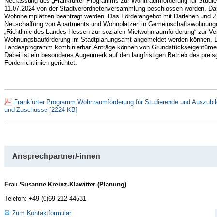
Neufassung des „Frankfurter Programms zur Wohnraumförderung für Studie
11.07.2024 von der Stadtverordnetenversammlung beschlossen worden. Dam
Wohnheimplätzen beantragt werden. Das Förderangebot mit Darlehen und Zus
Neuschaffung von Apartments und Wohnplätzen in Gemeinschaftswohnungen
„Richtlinie des Landes Hessen zur sozialen Mietwohnraumförderung“ zur Verf
Wohnungsbauförderung im Stadtplanungsamt angemeldet werden können. Di
Landesprogramm kombinierbar. Anträge können von Grundstückseigentümern
Dabei ist ein besonderes Augenmerk auf den langfristigen Betrieb des pre
Förderrichtlinien gerichtet.
Frankfurter Programm Wohnraumförderung für Studierende und Auszubild
und Zuschüsse [2224 KB]
Ansprechpartner/-innen
Frau Susanne Kreinz-Klawitter (Planung)
Telefon: +49 (0)69 212 44531
Zum Kontaktformular