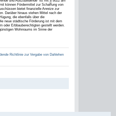
rende und Auszubildende“ ist mit
§
5022 am
it können Fördermittel zur Schaffung von
chüssen bietet finanzielle Anreize zur
. Darüber hinaus stehen Mittel nach der
ügung, die ebenfalls über die
e neue städtische Förderung ist mit dem
 oder Erbbauberechtigten gestellt werden.
isgünstigen Wohnraums im Sinne der
ende Richtlinie zur Vergabe von Dahlehen