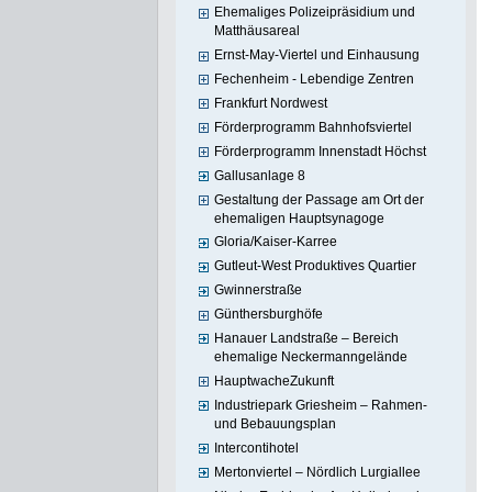
Ehemaliges Polizeipräsidium und
Matthäusareal
Ernst-May-Viertel und Einhausung
Fechenheim - Lebendige Zentren
Frankfurt Nordwest
Förderprogramm Bahnhofsviertel
Förderprogramm Innenstadt Höchst
Gallusanlage 8
Gestaltung der Passage am Ort der
ehemaligen Hauptsynagoge
Gloria/Kaiser-Karree
Gutleut-West Produktives Quartier
Gwinnerstraße
Günthersburghöfe
Hanauer Landstraße – Bereich
ehemalige Neckermanngelände
HauptwacheZukunft
Industriepark Griesheim – Rahmen-
und Bebauungsplan
Intercontihotel
Mertonviertel – Nördlich Lurgiallee