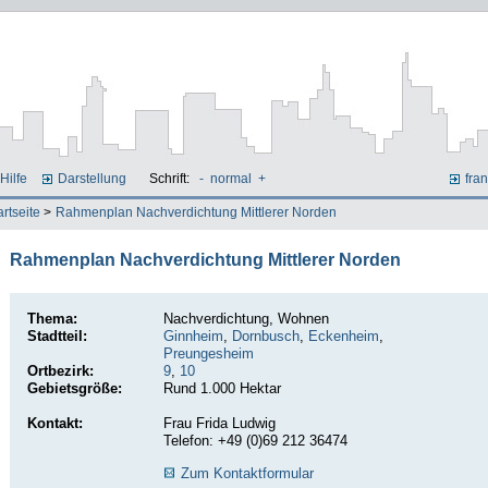
Hilfe
Darstellung
Schrift:
-
normal
+
fran
artseite
>
Rahmenplan Nachverdichtung Mittlerer Norden
Rahmenplan Nachverdichtung Mittlerer Norden
Thema:
Nachverdichtung, Wohnen
Stadtteil:
Ginnheim
,
Dornbusch
,
Eckenheim
,
Preungesheim
Ortbezirk:
9
,
10
Gebietsgröße:
Rund 1.000 Hektar
Kontakt:
Frau Frida Ludwig
Telefon: +49 (0)69 212 36474
Zum Kontaktformular