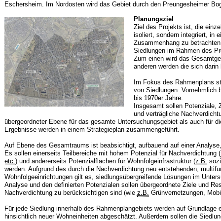
Eschersheim. Im Nordosten wird das Gebiet durch den Preungesheimer Bog
Planungsziel
Ziel des Projekts ist, die einz
isoliert, sondern integriert, i
Zusammenhang zu betrachten. 
Siedlungen im Rahmen des Pro
Zum einen wird das Gesamtgebi
anderen werden die sich darin 
Im Fokus des Rahmenplans ste
von Siedlungen. Vornehmlich b
bis 1970er Jahre.
Insgesamt sollen Potenziale, 
und verträgliche Nachverdichtu
übergeordneter Ebene für das gesamte Untersuchungsgebiet als auch für die
Ergebnisse werden in einem Strategieplan zusammengeführt.
Auf Ebene des Gesamtraums ist beabsichtigt, aufbauend auf einer Analyse,
Es sollen einerseits Teilbereiche mit hohem Potenzial für Nachverdichtung (
etc.
) und andererseits Potenzialflächen für Wohnfolgeinfrastruktur (
z.B.
sozi
werden. Aufgrund des durch die Nachverdichtung neu entstehenden, multifu
Wohnfolgeeinrichtungen gilt es, siedlungsübergreifende Lösungen im Unter
Analyse und den definierten Potenzialen sollen übergeordnete Ziele und Rest
Nachverdichtung zu berücksichtigen sind (wie
z.B.
Grünvernetzungen, Mobili
Für jede Siedlung innerhalb des Rahmenplangebiets werden auf Grundlage e
hinsichtlich neuer Wohneinheiten abgeschätzt. Außerdem sollen die Siedlun