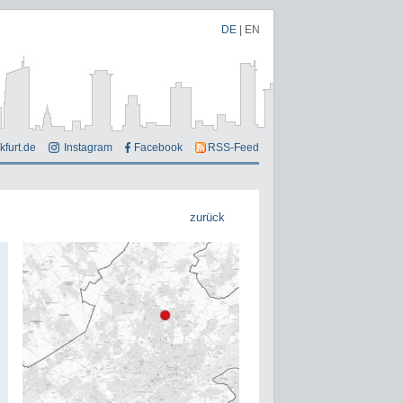
DE
|
EN
kfurt.de
Instagram
Facebook
RSS-Feed
zurück