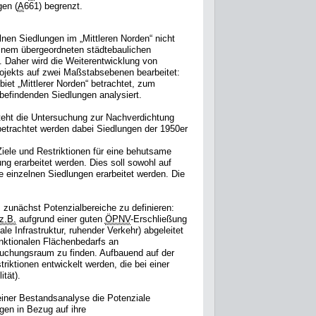
en (
A
661) begrenzt.
elnen Siedlungen im „Mittleren Norden“ nicht
n einem übergeordneten städtebaulichen
Daher wird die Weiterentwicklung von
jekts auf zwei Maßstabsebenen bearbeitet:
et „Mittlerer Norden“ betrachtet, zum
befindenden Siedlungen analysiert.
ht die Untersuchung zur Nachverdichtung
etrachtet werden dabei Siedlungen der 1950er
Ziele und Restriktionen für eine behutsame
ng erarbeitet werden. Dies soll sowohl auf
 einzelnen Siedlungen erarbeitet werden. Die
 zunächst Potenzialbereiche zu definieren:
z.B.
aufgrund einer guten
ÖPNV
-Erschließung
ale Infrastruktur, ruhender Verkehr) abgeleitet
nktionalen Flächenbedarfs an
suchungsraum zu finden. Aufbauend auf der
riktionen entwickelt werden, die bei einer
tät).
iner Bestandsanalyse die Potenziale
gen in Bezug auf ihre