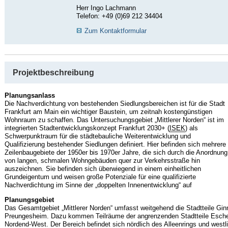
Herr Ingo Lachmann
Telefon: +49 (0)69 212 34404
Zum Kontaktformular
Projektbeschreibung
Planungsanlass
Die Nachverdichtung von bestehenden Siedlungsbereichen ist für die Stadt
Frankfurt am Main ein wichtiger Baustein, um zeitnah kostengünstigen
Wohnraum zu schaffen. Das Untersuchungsgebiet „Mittlerer Norden“ ist im
integrierten Stadtentwicklungskonzept Frankfurt 2030+ (
ISEK
) als
Schwerpunktraum für die städtebauliche Weiterentwicklung und
Qualifizierung bestehender Siedlungen definiert. Hier befinden sich mehrere
Zeilenbaugebiete der 1950er bis 1970er Jahre, die sich durch die Anordnung
von langen, schmalen Wohngebäuden quer zur Verkehrsstraße hin
auszeichnen. Sie befinden sich überwiegend in einem einheitlichen
Grundeigentum und weisen große Potenziale für eine qualifizierte
Nachverdichtung im Sinne der „doppelten Innenentwicklung“ auf
Planungsgebiet
Das Gesamtgebiet „Mittlerer Norden“ umfasst weitgehend die Stadtteile G
Preungesheim. Dazu kommen Teilräume der angrenzenden Stadtteile Esch
Nordend-West. Der Bereich befindet sich nördlich des Alleenrings und westl