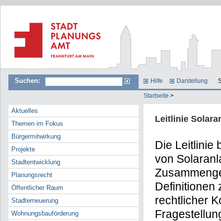
Suchen:
Hilfe
Darstellung
S
Startseite
>
Aktuelles
Leitlinie Solar
Themen im Fokus
Bürgermitwirkung
Die Leitlinie
Projekte
von Solaranl
Stadtentwicklung
Zusammengef
Planungsrecht
Definitionen
Öffentlicher Raum
rechtlicher K
Stadterneuerung
Fragestellun
Wohnungsbauförderung