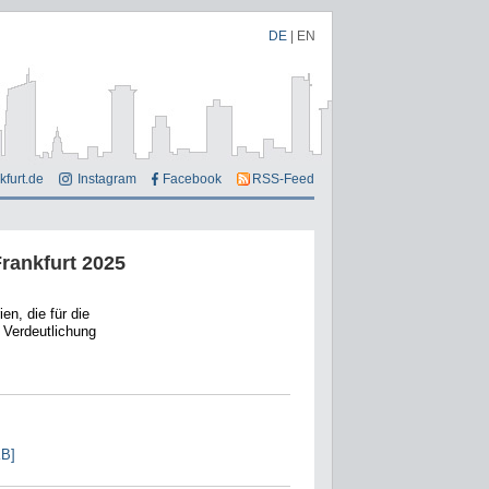
DE
|
EN
kfurt.de
Instagram
Facebook
RSS-Feed
Frankfurt 2025
en, die für die
 Verdeutlichung
KB]