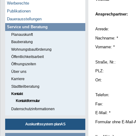
Werberechte
Publikationen
Ansprechpartner:
Dauerausstellungen
Service und Beratung
Anrede:
Planauskunft
Nachname: *
Bauberatung
Vorname: *
Wohnungsbauförderung
Öffentlichkeitsarbeit
Straße, Nr.:
Öffnungszeiten
PLZ:
Über uns
Karriere
Ort:
Stadtteilberatung
Kontakt
Telefon:
Kontaktformular
Fax:
Datenschutzinformationen
E-Mail: *
Formular ohne E-Mail-
Auskunftssystem planAS