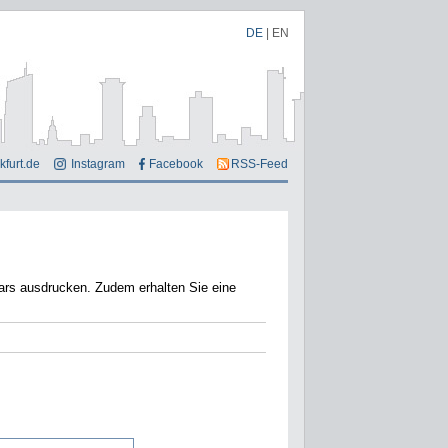
DE
|
EN
kfurt.de
Instagram
Facebook
RSS-Feed
em erhalten Sie eine