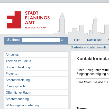
Suchen:
Hilfe
Darstellung
S
Startseite
>
Kontaktformular
Aktuelles
Kontaktformula
Themen im Fokus
Bürgermitwirkung
Einen Beleg Ihrer Mitteilun
Projekte
Eingangsbestätigung a
Stadtentwicklung
Bitte füllen Sie alle m
Planungsrecht
E-Mail
Öffentlicher Raum
Name
Stadterneuerung
Wohnungsbauförderung
Thema: