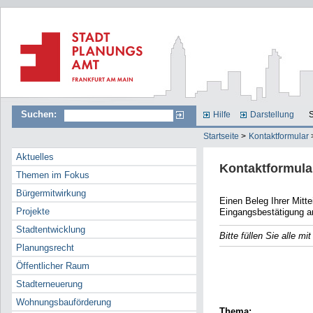
Suchen:
Hilfe
Darstellung
S
Startseite
>
Kontaktformular
Aktuelles
Kontaktformula
Themen im Fokus
Bürgermitwirkung
Einen Beleg Ihrer Mitteilun
Projekte
Eingangsbestätigung a
Stadtentwicklung
Bitte füllen Sie alle m
Planungsrecht
E-Mail
Öffentlicher Raum
Name
Stadterneuerung
Wohnungsbauförderung
Thema: