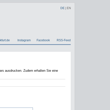
DE
|
EN
kfurt.de
Instagram
Facebook
RSS-Feed
em erhalten Sie eine