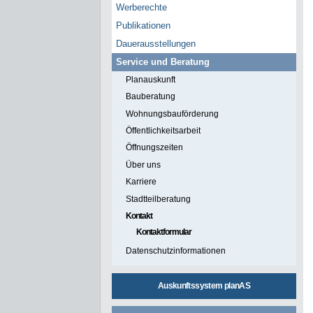
Werberechte
Publikationen
Dauerausstellungen
Service und Beratung
Planauskunft
Bauberatung
Wohnungsbauförderung
Öffentlichkeitsarbeit
Öffnungszeiten
Über uns
Karriere
Stadtteilberatung
Kontakt
Kontaktformular
Datenschutzinformationen
Auskunftssystem planAS