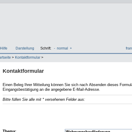
Hilfe
Darstellung
Schrift:
-
normal
+
fran
artseite
>
Kontaktformular
>
Kontaktformular
Einen Beleg Ihrer Mitteilung können Sie sich nach Absenden dieses Formulars ausdrucken. Zud
Eingangsbestätigung an die angegebene E-Mail-Adresse.
Bitte füllen Sie alle mit * versehenen Felder aus:
E-Mail
Name
Thema: