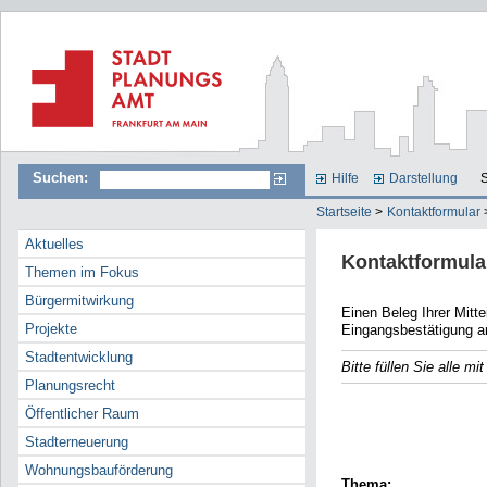
Suchen:
Hilfe
Darstellung
S
Startseite
>
Kontaktformular
Aktuelles
Kontaktformula
Themen im Fokus
Bürgermitwirkung
Einen Beleg Ihrer Mitteilun
Projekte
Eingangsbestätigung a
Stadtentwicklung
Bitte füllen Sie alle m
Planungsrecht
E-Mail
Öffentlicher Raum
Name
Stadterneuerung
Wohnungsbauförderung
Thema: