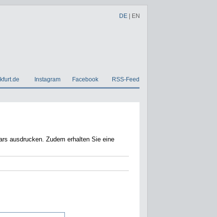
DE
|
EN
kfurt.de
Instagram
Facebook
RSS-Feed
em erhalten Sie eine