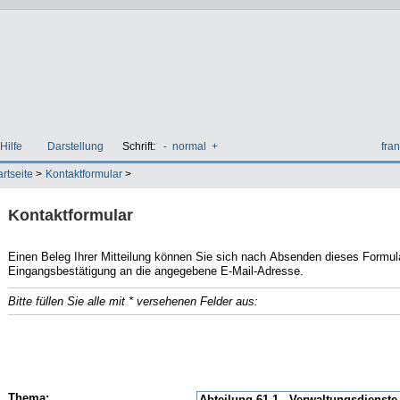
Hilfe
Darstellung
Schrift:
-
normal
+
fran
artseite
>
Kontaktformular
>
Kontaktformular
Einen Beleg Ihrer Mitteilung können Sie sich nach Absenden dieses Formulars ausdrucken. Zud
Eingangsbestätigung an die angegebene E-Mail-Adresse.
Bitte füllen Sie alle mit * versehenen Felder aus:
E-Mail
Name
Thema: