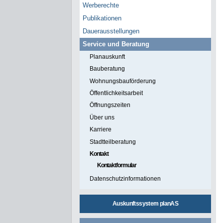
Werberechte
Publikationen
Dauerausstellungen
Service und Beratung
Planauskunft
Bauberatung
Wohnungsbauförderung
Öffentlichkeitsarbeit
Öffnungszeiten
Über uns
Karriere
Stadtteilberatung
Kontakt
Kontaktformular
Datenschutzinformationen
Auskunftssystem planAS