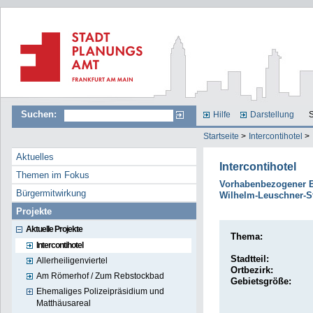
Suchen:
Hilfe
Darstellung
S
Startseite
>
Intercontihotel
>
Aktuelles
Intercontihotel
Themen im Fokus
Vorhabenbezogener B
Bürgermitwirkung
Wilhelm-Leuschner-St
Projekte
Aktuelle Projekte
Thema:
Intercontihotel
Stadtteil:
Allerheiligenviertel
Ortbezirk:
Am Römerhof / Zum Rebstockbad
Gebietsgröße:
Ehemaliges Polizeipräsidium und
Matthäusareal