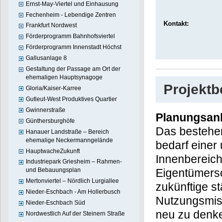
Ernst-May-Viertel und Einhausung
Fechenheim - Lebendige Zentren
Kontakt:
Frankfurt Nordwest
Förderprogramm Bahnhofsviertel
Förderprogramm Innenstadt Höchst
Gallusanlage 8
Gestaltung der Passage am Ort der
ehemaligen Hauptsynagoge
Projekt
Gloria/Kaiser-Karree
Gutleut-West Produktives Quartier
Gwinnerstraße
Planungsan
Günthersburghöfe
Das bestehen
Hanauer Landstraße – Bereich
ehemalige Neckermanngelände
bedarf eine
HauptwacheZukunft
Innenbereich
Industriepark Griesheim – Rahmen-
Eigentümersch
und Bebauungsplan
Mertonviertel – Nördlich Lurgiallee
zukünftige s
Nieder-Eschbach - Am Hollerbusch
Nutzungsmis
Nieder-Eschbach Süd
neu zu denke
Nordwestlich Auf der Steinern Straße