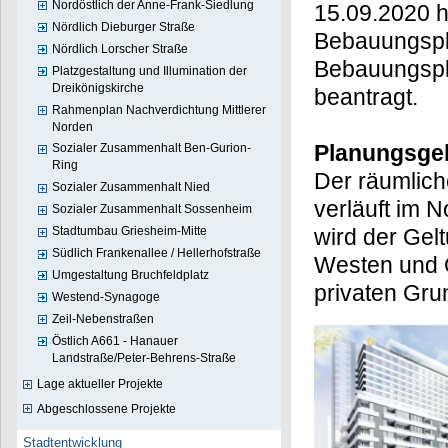
Nordöstlich der Anne-Frank-Siedlung
15.09.2020 h
Nördlich Dieburger Straße
Bebauungspl
Nördlich Lorscher Straße
Bebauungsp
Platzgestaltung und Illumination der
Dreikönigskirche
beantragt.
Rahmenplan Nachverdichtung Mittlerer
Norden
Planungsge
Sozialer Zusammenhalt Ben-Gurion-
Ring
Der räumlic
Sozialer Zusammenhalt Nied
verläuft im 
Sozialer Zusammenhalt Sossenheim
wird der Gel
Stadtumbau Griesheim-Mitte
Südlich Frankenallee / Hellerhofstraße
Westen und O
Umgestaltung Bruchfeldplatz
privaten Gr
Westend-Synagoge
Zeil-Nebenstraßen
Östlich A661 - Hanauer
Landstraße/Peter-Behrens-Straße
Lage aktueller Projekte
Abgeschlossene Projekte
Stadtentwicklung