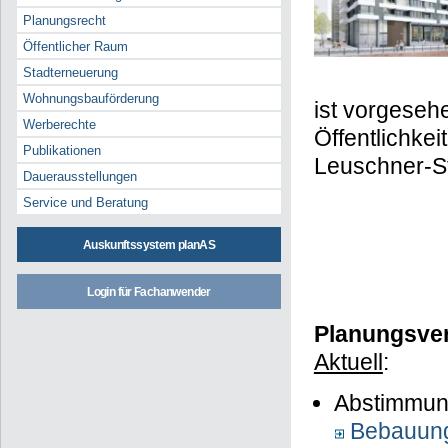
Planungsrecht
Öffentlicher Raum
Stadterneuerung
Wohnungsbauförderung
ist vorgesehe
Werberechte
Öffentlichkei
Publikationen
Leuschner-St
Dauerausstellungen
Service und Beratung
Auskunftssystem planAS
Login für Fachanwender
Planungsver
Aktuell
:
Abstimmun
Bebauun