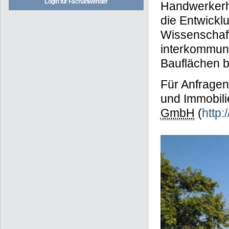
Login für Fachanwender
Handwerkerh
die Entwickl
Wissenschaf
interkommun
Bauflächen bl
Für Anfragen
und Immobili
GmbH
(
http: