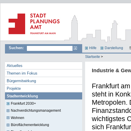
Suchen:
Hilfe
Darstellung
S
Startseite
>
Aktuelles
Industrie & Ge
Themen im Fokus
Bürgermitwirkung
Frankfurt am 
Projekte
steht in Ko
Stadtentwicklung
Metropolen. 
Frankfurt 2030+
Finanzstand
Nachverdichtungsmanagement
wichtigstes 
Wohnen
Büroflächenentwicklung
sich Frankfur