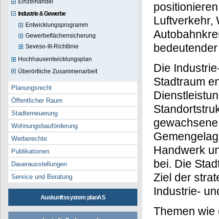
Einzelhandel
positioniere
Industrie & Gewerbe
Luftverkehr,
Entwicklungsprogramm
Autobahnkreuz
Gewerbeflächensicherung
bedeutender 
Seveso-III-Richtlinie
Hochhausentwicklungsplan
Die Industri
Überörtliche Zusammenarbeit
Stadtraum en
Planungsrecht
Dienstleistun
Öffentlicher Raum
Standortstru
Stadterneuerung
gewachsene 
Wohnungsbauförderung
Gemengelage
Werberechte
Handwerk und
Publikationen
bei. Die Stad
Dauerausstellungen
Ziel der str
Service und Beratung
Industrie- u
Auskunftssystem planAS
Themen wie d