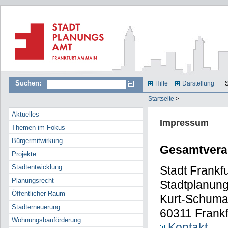
Suchen:
Hilfe
Darstellung
S
Startseite
>
Aktuelles
Impressum
Themen im Fokus
Bürgermitwirkung
Gesamtvera
Projekte
Stadtentwicklung
Stadt Frankf
Planungsrecht
Stadtplanun
Öffentlicher Raum
Kurt-Schuma
Stadterneuerung
60311 Frankf
Wohnungsbauförderung
Kontakt