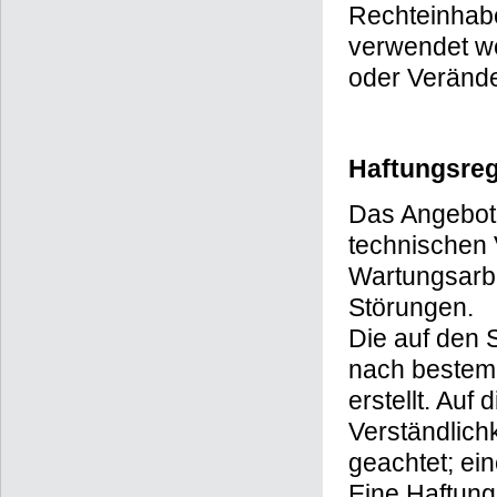
Rechteinhabe
verwendet we
oder Verände
Haftungsre
Das Angebot d
technischen V
Wartungsarbe
Störungen.
Die auf den S
nach bestem 
erstellt. Auf 
Verständlichk
geachtet; ei
Eine Haftung