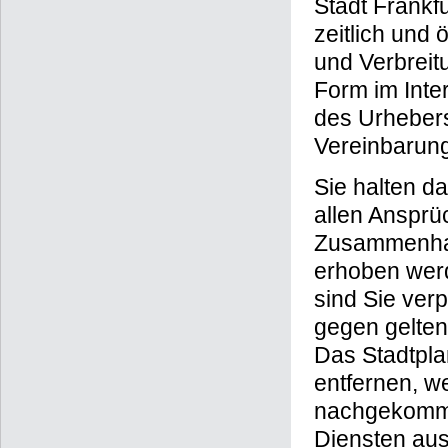
Stadt Frankfu
zeitlich und
und Verbreit
Form im Inte
des Urhebers
Vereinbarung
Sie halten d
allen Ansprüc
Zusammenhang
erhoben werd
sind Sie verp
gegen gelten
Das Stadtpla
entfernen, w
nachgekommen
Diensten aus